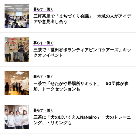
暮らす・働く
三軒茶屋で「まちづくり会議」 地域の人がアイデ
アや意見出し合う
暮らす・働く
三茶で「世田谷ボランティアビンゴツアーズ」キッ
クオフイベント
暮らす・働く
三茶で「せたがや居場所サミット」 50団体が参
加、トークセッションも
暮らす・働く
三茶に「犬のほいくえんNaNairo」 犬のトレーニ
ング、トリミングも