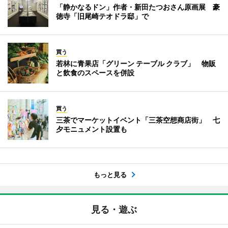
「静かなるドン」作者・新田たつおさん原画展 豪
徳寺「旧尾崎テオドラ邸」で
買う
若林に青果店「グリーン テーブル クラブ」 物販
と飲食のスペースを併設
買う
三茶でマーケットイベント「三茶空想商店街」 七
夕モニュメント設置も
もっと見る
見る・遊ぶ