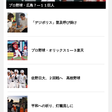
プロ野球・広島７―１１巨人
「デジポリス」普及呼び掛け
プロ野球・オリックス１―３楽天
佐野日大、２回戦へ 高校野球
平和への祈り、灯籠流しに