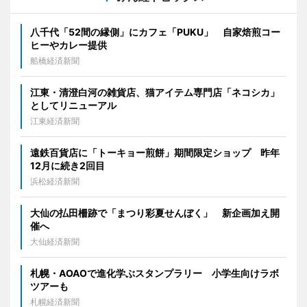
八千代「52間の縁側」にカフェ「PUKU」 自家焙煎コー
ヒーやカレー提供
船橋経済新聞
江東・清澄白河の雑貨店、猫アイテム専門店「ネコシカ」
としてリニューアル
江東経済新聞
遠鉄百貨店に「トーキョー煎餅」期間限定ショップ 昨年
12月に続き2回目
浜松経済新聞
大仙の払田柵跡で「まつり彩夏せんぼく」 新企画加え開
催へ
大仙経済新聞
札幌・AOAOで進化学ぶスタンプラリー 小学生向けラボ
ツアーも
札幌経済新聞