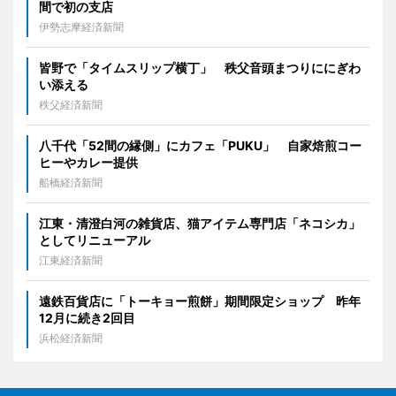
間で初の支店
伊勢志摩経済新聞
皆野で「タイムスリップ横丁」 秩父音頭まつりににぎわ
い添える
秩父経済新聞
八千代「52間の縁側」にカフェ「PUKU」 自家焙煎コー
ヒーやカレー提供
船橋経済新聞
江東・清澄白河の雑貨店、猫アイテム専門店「ネコシカ」
としてリニューアル
江東経済新聞
遠鉄百貨店に「トーキョー煎餅」期間限定ショップ 昨年
12月に続き2回目
浜松経済新聞