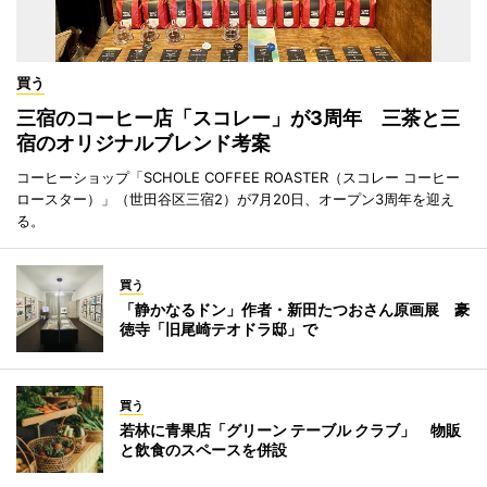
買う
三宿のコーヒー店「スコレー」が3周年 三茶と三
宿のオリジナルブレンド考案
コーヒーショップ「SCHOLE COFFEE ROASTER（スコレー コーヒー
ロースター）」（世田谷区三宿2）が7月20日、オープン3周年を迎え
る。
買う
「静かなるドン」作者・新田たつおさん原画展 豪
徳寺「旧尾崎テオドラ邸」で
買う
若林に青果店「グリーン テーブル クラブ」 物販
と飲食のスペースを併設