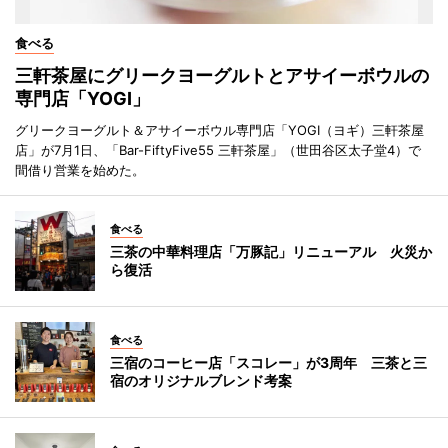
食べる
三軒茶屋にグリークヨーグルトとアサイーボウルの
専門店「YOGI」
グリークヨーグルト＆アサイーボウル専門店「YOGI（ヨギ）三軒茶屋
店」が7月1日、「Bar-FiftyFive55 三軒茶屋」（世田谷区太子堂4）で
間借り営業を始めた。
食べる
三茶の中華料理店「万豚記」リニューアル 火災か
ら復活
食べる
三宿のコーヒー店「スコレー」が3周年 三茶と三
宿のオリジナルブレンド考案