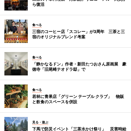
ら復活
食べる
三宿のコーヒー店「スコレー」が3周年 三茶と三
宿のオリジナルブレンド考案
食べる
「静かなるドン」作者・新田たつおさん原画展 豪
徳寺「旧尾崎テオドラ邸」で
食べる
若林に青果店「グリーン テーブル クラブ」 物販
と飲食のスペースを併設
見る・遊ぶ
下馬で防災イベント「三茶水かけ祭り」 災害時給