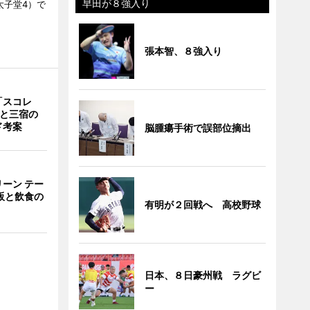
早田が８強入り
区太子堂4）で
張本智、８強入り
「スコレ
茶と三宿の
ド考案
脳腫瘍手術で誤部位摘出
ーン テー
販と飲食の
有明が２回戦へ 高校野球
日本、８日豪州戦 ラグビ
ー