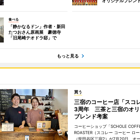
オリジナルブレン
食べる
「静かなるドン」作者・新田
たつおさん原画展 豪徳寺
「旧尾崎テオドラ邸」で
もっと見る
買う
三宿のコーヒー店「スコ
3周年 三茶と三宿のオリ
ブレンド考案
コーヒーショップ「SCHOLE COFF
ROASTER（スコレー コーヒー ロ
（世田谷区三宿2）が7月20日、オ