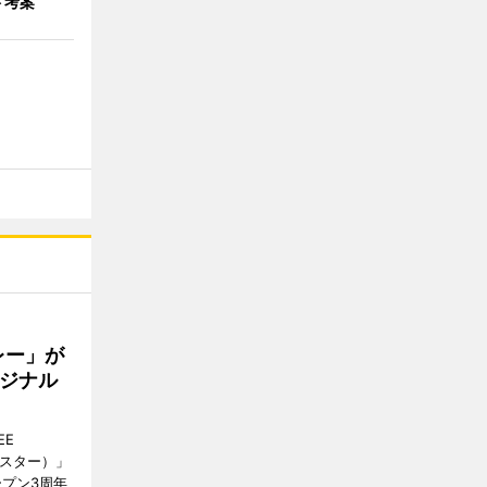
ド考案
レー」が
ジナル
EE
ースター）」
ープン3周年