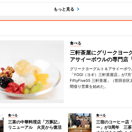
もっと見る
食べる
三軒茶屋にグリークヨー
アサイーボウルの専門店「
グリークヨーグルト＆アサイーボウ
「YOGI（ヨギ）三軒茶屋店」が7月1
FiftyFive55 三軒茶屋」（世田谷
間借り営業を始めた。
食べる
食べる
三茶の中華料理店「万豚記」
三宿のコーヒー店
リニューアル 火災から復活
ー」が3周年 三