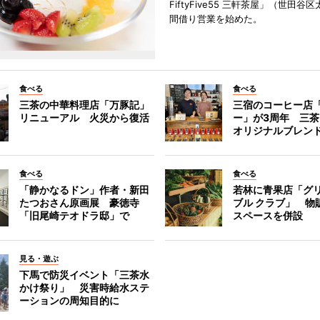
FiftyFive55 三軒茶屋」（世田谷
間借り営業を始めた。
食べる
食べる
三茶の中華料理店「万豚記」
三宿のコーヒー店
リニューアル 火災から復活
ー」が3周年 三
オリジナルブレン
食べる
食べる
「静かなるドン」作者・新田
若林に青果店「グリ
たつおさん原画展 豪徳寺
ブル クラブ」 物
「旧尾崎テオドラ邸」で
スペースを併設
見る・遊ぶ
下馬で防災イベント「三茶水
かけ祭り」 災害時給水ステ
ーションの周知目的に