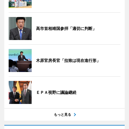
高市首相靖国参拝「適切に判断」
木原官房長官「拉致は現在進行形」
ＥＰＡ視野に議論継続
もっと見る