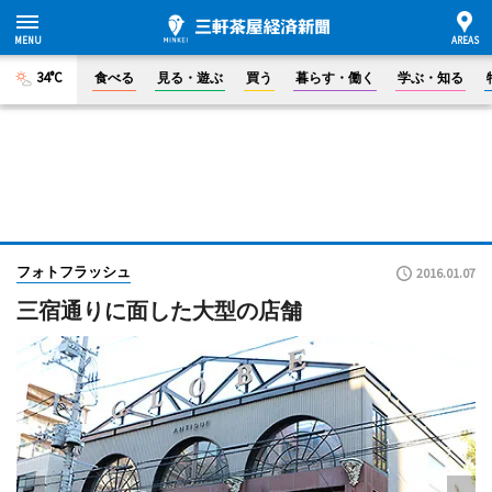
34°C
食べる
見る・遊ぶ
買う
暮らす・働く
学ぶ・知る
フォトフラッシュ
2016.01.07
三宿通りに面した大型の店舗