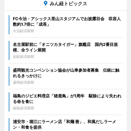
みん経トピックス
FC今治・アシックス里山スタジアムでお披露目会 収容人
数約1.7倍に「成長」
今治経済新聞
名古屋駅前に「オニツカタイガー」旗艦店 国内2番目規
模、全ライン展開
名駅経済新聞
盛岡観光コンベンション協会が山車参加者募集 伝統に触
れるきっかけに
盛岡経済新聞
福島のジビエ料理店「猪鹿鳥」が1周年 駆除により失われ
る命を食に
福島経済新聞
浦安市・堀江にラーメン店「和麺 善」、和風だしラーメ
ン・和食を提供