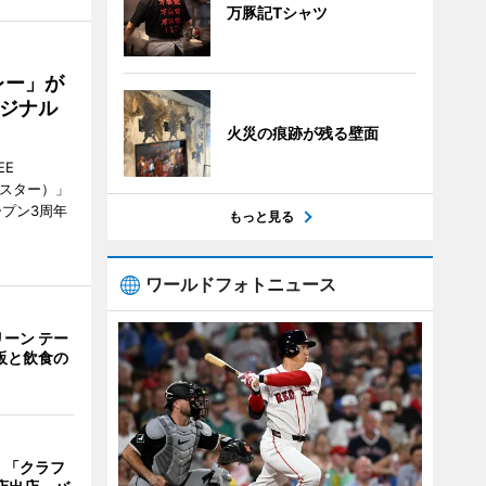
万豚記Tシャツ
レー」が
ジナル
火災の痕跡が残る壁面
EE
ースター）」
ープン3周年
もっと見る
ワールドフォトニュース
ーン テー
販と飲食の
 「クラフ