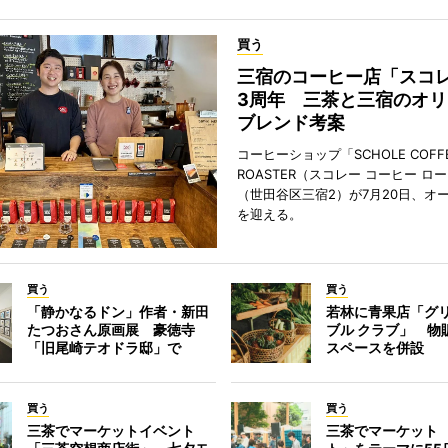
買う
三宿のコーヒー店「スコ
3周年 三茶と三宿のオリ
ブレンド考案
コーヒーショップ「SCHOLE COFF
ROASTER（スコレー コーヒー ロ
（世田谷区三宿2）が7月20日、オ
を迎える。
買う
買う
「静かなるドン」作者・新田
若林に青果店「グリ
たつおさん原画展 豪徳寺
ブル クラブ」 物
「旧尾崎テオドラ邸」で
スペースを併設
買う
買う
三茶でマーケットイベント
三茶でマーケット