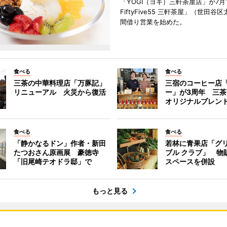
「YOGI（ヨギ）三軒茶屋店」が7月1
FiftyFive55 三軒茶屋」（世田谷
間借り営業を始めた。
食べる
食べる
三茶の中華料理店「万豚記」
三宿のコーヒー店
リニューアル 火災から復活
ー」が3周年 三
オリジナルブレン
食べる
食べる
「静かなるドン」作者・新田
若林に青果店「グリ
たつおさん原画展 豪徳寺
ブル クラブ」 物
「旧尾崎テオドラ邸」で
スペースを併設
もっと見る