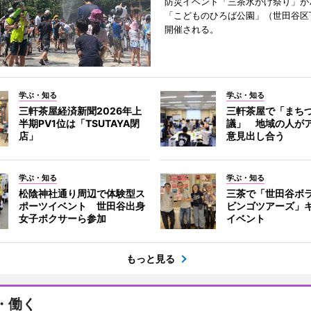
防災イベント「三茶水かけ祭り」が7
「こどものひろば公園」（世田谷区
開催される。
学ぶ・知る
学ぶ・知る
三軒茶屋経済新聞2026年上
三軒茶屋で「まち
半期PV1位は「TSUTAYA閉
議」 地域の人が
店」
意見出し合う
学ぶ・知る
学ぶ・知る
松陰神社通り周辺で体験型ス
三茶で「世田谷ボ
ポーツイベント 世田谷出身
ビンゴツアーズ」
女子ボクサーら参加
イベント
もっと見る
・働く