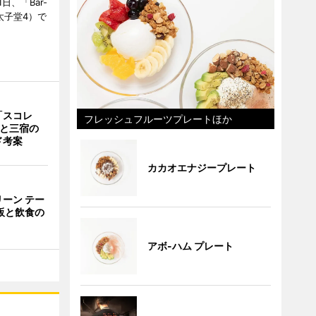
日、「Bar-
区太子堂4）で
「スコレ
フレッシュフルーツプレートほか
茶と三宿の
ド考案
カカオエナジープレート
ーン テー
販と飲食の
アボ-ハム プレート