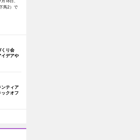
月18日、
下馬2）で
づくり会
アイデアや
ランティア
キックオフ