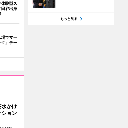
で体験型ス
世田谷出身
加
もっと見る
広場でマー
ック」テー
茶水かけ
ーション