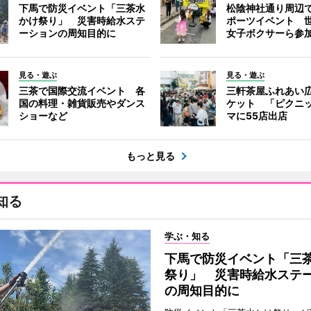
下馬で防災イベント「三茶水
松陰神社通り周辺
かけ祭り」 災害時給水ステ
ポーツイベント 
ーションの周知目的に
女子ボクサーら参
見る・遊ぶ
見る・遊ぶ
三茶で国際交流イベント 各
三軒茶屋ふれあい
国の料理・雑貨販売やダンス
ケット 「ピクニ
ショーなど
マに55店出店
もっと見る
知る
学ぶ・知る
下馬で防災イベント「三
祭り」 災害時給水ステ
の周知目的に