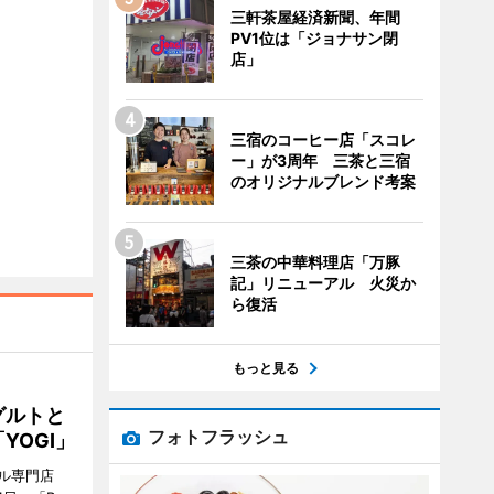
三軒茶屋経済新聞、年間
PV1位は「ジョナサン閉
店」
三宿のコーヒー店「スコレ
ー」が3周年 三茶と三宿
のオリジナルブレンド考案
三茶の中華料理店「万豚
記」リニューアル 火災か
ら復活
もっと見る
グルトと
フォトフラッシュ
YOGI」
ル専門店