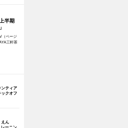
年上半期
店」
V（ページ
AYA三軒茶
ランティア
キックオフ
くえん
のトレーニン