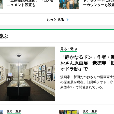
「三茶空想商店街」 七夕モ
ト」をテーマに55
ニュメント設置も
ーカウンターも設
もっと見る
遊ぶ
見る・遊ぶ
「静かなるドン」作者・
おさん原画展 豪徳寺「
オドラ邸」で
漫画家・新田たつおさんの漫画家生
の原画展が現在、旧尾崎テオドラ邸
豪徳寺2）で開催されている。
見る・遊ぶ
見る・遊ぶ