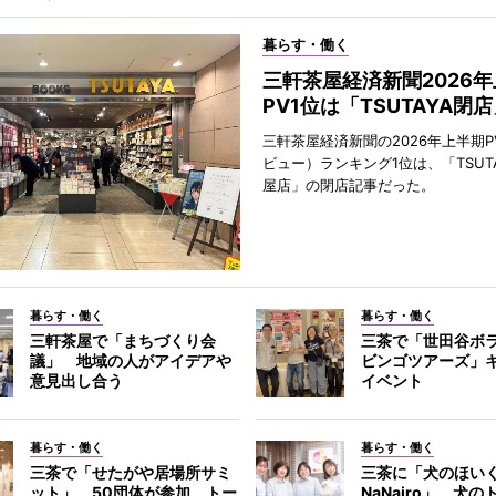
暮らす・働く
三軒茶屋経済新聞2026
PV1位は「TSUTAYA閉
三軒茶屋経済新聞の2026年上半期P
ビュー）ランキング1位は、「TSUT
屋店」の閉店記事だった。
暮らす・働く
暮らす・働く
三軒茶屋で「まちづくり会
三茶で「世田谷ボ
議」 地域の人がアイデアや
ビンゴツアーズ」
意見出し合う
イベント
暮らす・働く
暮らす・働く
三茶で「せたがや居場所サミ
三茶に「犬のほい
ット」 50団体が参加、トー
NaNairo」 犬