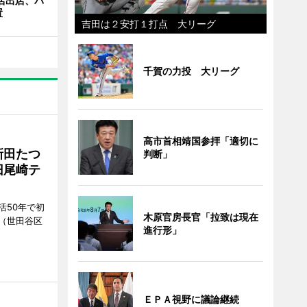
店出店、バ
置
吉田は２安打１打点 大リーグ
千賀の力投 大リーグ
高市首相靖国参拝「適切に
新田たつ
判断」
旧尾崎テ
活50年で初
木原官房長官「拉致は現在
（世田谷区
進行形」
ＥＰＡ視野に議論継続