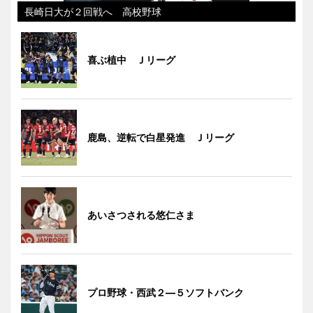
長崎日大が２回戦へ 高校野球
喜ぶ植中 Ｊリーグ
鹿島、逆転で白星発進 Ｊリーグ
あいさつされる悠仁さま
プロ野球・西武２―５ソフトバンク