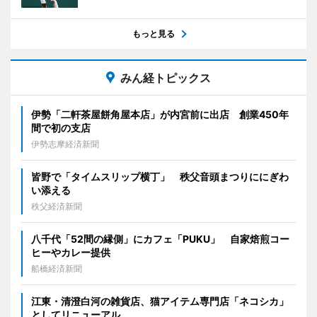
もっと見る
みん経トピックス
伊勢「二軒茶屋餅角屋本店」が内宮前に出店 創業450年
間で初の支店
伊勢志摩経済新聞
皆野で「タイムスリップ横丁」 秩父音頭まつりににぎわ
い添える
秩父経済新聞
八千代「52間の縁側」にカフェ「PUKU」 自家焙煎コー
ヒーやカレー提供
船橋経済新聞
江東・清澄白河の雑貨店、猫アイテム専門店「ネコシカ」
としてリニューアル