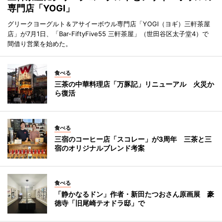
専門店「YOGI」
グリークヨーグルト＆アサイーボウル専門店「YOGI（ヨギ）三軒茶屋
店」が7月1日、「Bar-FiftyFive55 三軒茶屋」（世田谷区太子堂4）で
間借り営業を始めた。
食べる
三茶の中華料理店「万豚記」リニューアル 火災か
ら復活
食べる
三宿のコーヒー店「スコレー」が3周年 三茶と三
宿のオリジナルブレンド考案
食べる
「静かなるドン」作者・新田たつおさん原画展 豪
徳寺「旧尾崎テオドラ邸」で