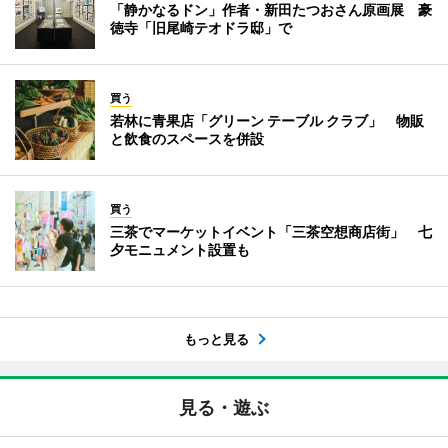
「静かなるドン」作者・新田たつおさん原画展 豪
徳寺「旧尾崎テオドラ邸」で
買う
若林に青果店「グリーン テーブル クラブ」 物販
と飲食のスペースを併設
買う
三茶でマーケットイベント「三茶空想商店街」 七
夕モニュメント設置も
もっと見る
見る・遊ぶ