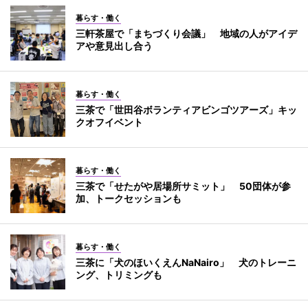
暮らす・働く
三軒茶屋で「まちづくり会議」 地域の人がアイデ
アや意見出し合う
暮らす・働く
三茶で「世田谷ボランティアビンゴツアーズ」キッ
クオフイベント
暮らす・働く
三茶で「せたがや居場所サミット」 50団体が参
加、トークセッションも
暮らす・働く
三茶に「犬のほいくえんNaNairo」 犬のトレーニ
ング、トリミングも