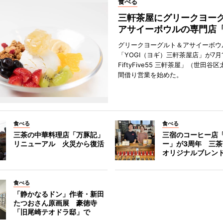
食べる
三軒茶屋にグリークヨー
アサイーボウルの専門店「
グリークヨーグルト＆アサイーボウ
「YOGI（ヨギ）三軒茶屋店」が7月1
FiftyFive55 三軒茶屋」（世田谷
間借り営業を始めた。
食べる
食べる
三茶の中華料理店「万豚記」
三宿のコーヒー店
リニューアル 火災から復活
ー」が3周年 三
オリジナルブレン
食べる
「静かなるドン」作者・新田
たつおさん原画展 豪徳寺
「旧尾崎テオドラ邸」で