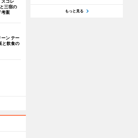
「スコレ
茶と三宿の
もっと見る
ド考案
ーン テー
販と飲食の