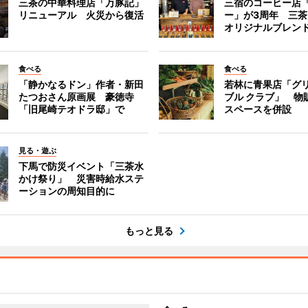
三茶の中華料理店「万豚記」
三宿のコーヒー店
リニューアル 火災から復活
ー」が3周年 三
オリジナルブレン
食べる
食べる
「静かなるドン」作者・新田
若林に青果店「グリ
たつおさん原画展 豪徳寺
ブル クラブ」 物
「旧尾崎テオドラ邸」で
スペースを併設
見る・遊ぶ
下馬で防災イベント「三茶水
かけ祭り」 災害時給水ステ
ーションの周知目的に
もっと見る