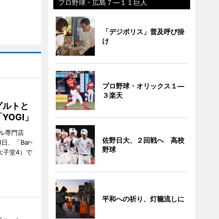
プロ野球・広島７―１１巨人
「デジポリス」普及呼び掛
け
プロ野球・オリックス１―
３楽天
グルトと
YOGI」
ル専門店
佐野日大、２回戦へ 高校
日、「Bar-
野球
区太子堂4）で
平和への祈り、灯籠流しに