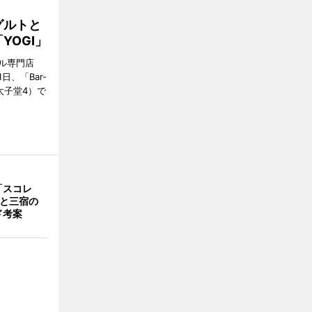
グルトと
YOGI」
ル専門店
日、「Bar-
区太子堂4）で
「スコレ
茶と三宿の
ド考案