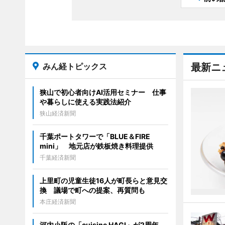
みん経トピックス
最新ニ
狭山で初心者向けAI活用セミナー 仕事
や暮らしに使える実践法紹介
狭山経済新聞
千葉ポートタワーで「BLUE＆FIRE
mini」 地元店が鉄板焼き料理提供
千葉経済新聞
上里町の児童生徒16人が町長らと意見交
換 議場で町への提案、再質問も
本庄経済新聞
河内小阪の「cuisine HAGI」が2周年