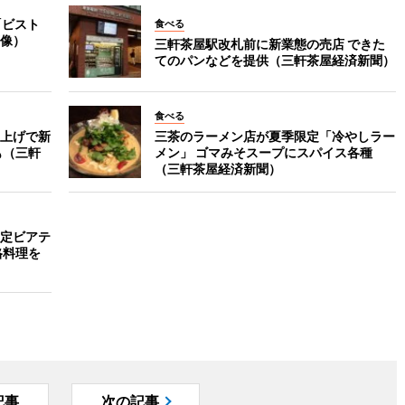
「ビスト
食べる
像）
三軒茶屋駅改札前に新業態の売店 できた
てのパンなどを提供（三軒茶屋経済新聞）
食べる
上げで新
三茶のラーメン店が夏季限定「冷やしラー
も（三軒
メン」 ゴマみそスープにスパイス各種
（三軒茶屋経済新聞）
定ビアテ
格料理を
記事
次の記事