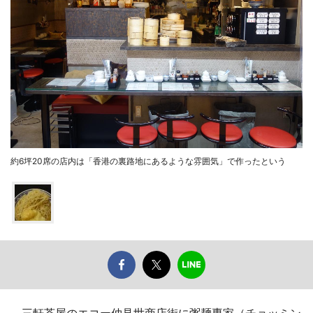
約6坪20席の店内は「香港の裏路地にあるような雰囲気」で作ったという
三軒茶屋のエコー仲見世商店街に粥麺専家（チョッミン