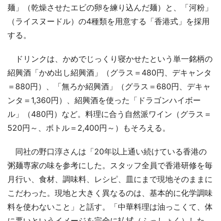
麺」（乾燥させたエビの卵を練り込んだ麺）と、「河粉」
（ライスヌードル）の4種類を用意する「香港式」を採用
する。
ドリンクは、かめでじっくり寝かせたという単一銘柄の
紹興酒「かめ出し紹興酒」（グラス＝480円、デキャンタ
＝880円）、「無ろか紹興酒」（グラス＝680円、デキャ
ンタ＝1,360円）、紹興酒を使った「ドラゴンハイボー
ル」（480円）など。料理に合う自然派ワイン（グラス＝
520円～、ボトル＝2,400円～）もそろえる。
同社の野口淳さんは「20年以上通い続けている香港の
粥麺専家の味を参考にした。スタッフ全員で香港研修を毎
月行い、食材、調味料、レシピ、皿にまで現地そのままに
こだわった。現地と大きく異なるのは、基本的に化学調味
料を使わないこと」と話す。「中華料理は油っこくて、体
に悪いというイメージを完全に払拭（ふっしょく）した