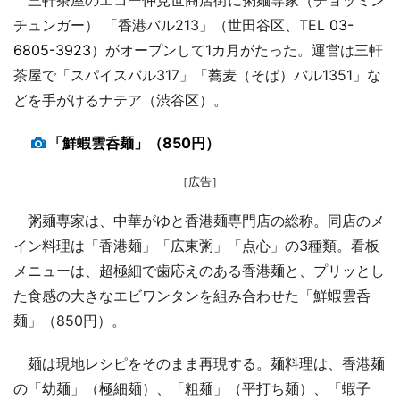
チュンガー） 「香港バル213」（世田谷区、TEL
03-
6805-3923
）がオープンして1カ月がたった。運営は三軒
茶屋で「スパイスバル317」「蕎麦（そば）バル1351」な
どを手がけるナテア（渋谷区）。
「鮮蝦雲呑麺」（850円）
［広告］
粥麺専家は、中華がゆと香港麺専門店の総称。同店のメ
イン料理は「香港麺」「広東粥」「点心」の3種類。看板
メニューは、超極細で歯応えのある香港麺と、プリッとし
た食感の大きなエビワンタンを組み合わせた「鮮蝦雲呑
麺」（850円）。
麺は現地レシピをそのまま再現する。麺料理は、香港麺
の「幼麺」（極細麺）、「粗麺」（平打ち麺）、「蝦子