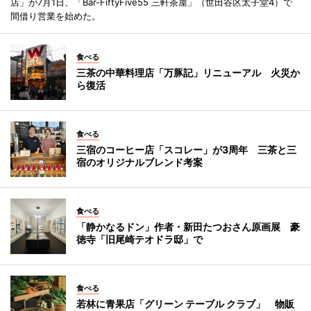
店」が7月1日、「Bar-FiftyFive55 三軒茶屋」（世田谷区太子堂4）で
間借り営業を始めた。
食べる
三茶の中華料理店「万豚記」リニューアル 火災か
ら復活
食べる
三宿のコーヒー店「スコレー」が3周年 三茶と三
宿のオリジナルブレンド考案
食べる
「静かなるドン」作者・新田たつおさん原画展 豪
徳寺「旧尾崎テオドラ邸」で
食べる
若林に青果店「グリーン テーブル クラブ」 物販