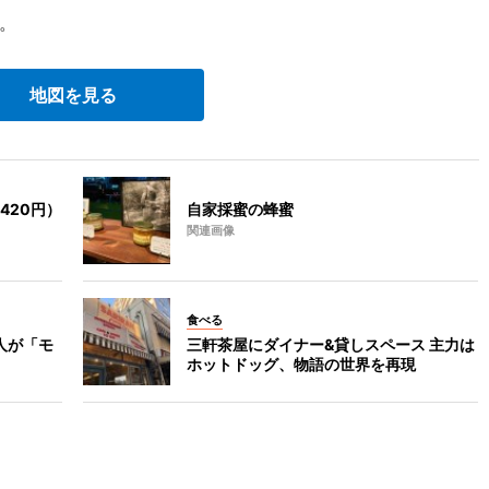
。
地図を見る
420円）
自家採蜜の蜂蜜
関連画像
食べる
人が「モ
三軒茶屋にダイナー&貸しスペース 主力は
ホットドッグ、物語の世界を再現