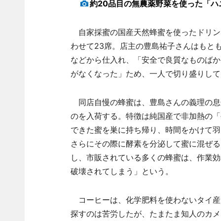
約20品目の無農薬野菜を使った「ハ
自家採蜜の国産天然蜂蜜を使ったドリンク
わせて23席。店主の豊島祐子さんはもと
などから仕入れ、「安全で良質なものばか
がなくなった」ため、一人で切り盛りして
同店自慢の蜂蜜は、豊島さんの義理の息
のを入荷する。特徴は純国産で非加熱の「
できた蜜を巣に持ち帰り、時間をかけて羽
さらにその際に酵素を分泌して蜜に混ぜる
し、市販されている多くの蜂蜜は、作業効
破壊されてしまう」という。
コーヒーは、化学肥料を使わないタイ産
探すのは苦労したが、たまたま知人のカメ