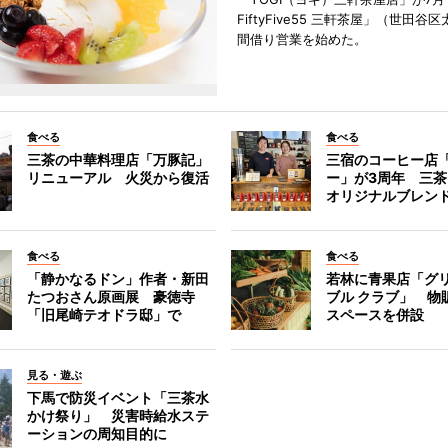
FiftyFive55 三軒茶屋」（世田谷
間借り営業を始めた。
食べる
食べる
三茶の中華料理店「万豚記」
三宿のコーヒー店
リニューアル 火災から復活
ー」が3周年 三
オリジナルブレン
食べる
食べる
「静かなるドン」作者・新田
若林に青果店「グリ
たつおさん原画展 豪徳寺
ブル クラブ」 物
「旧尾崎テオドラ邸」で
スペースを併設
見る・遊ぶ
下馬で防災イベント「三茶水
かけ祭り」 災害時給水ステ
ーションの周知目的に