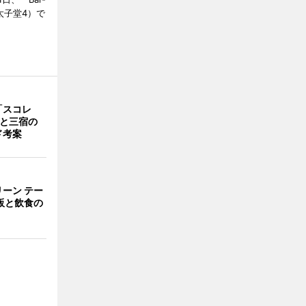
区太子堂4）で
「スコレ
茶と三宿の
ド考案
ーン テー
販と飲食の