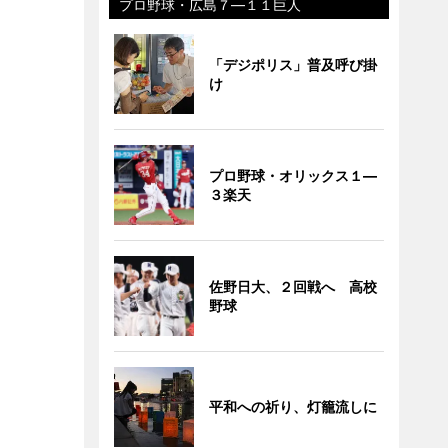
プロ野球・広島７―１１巨人
「デジポリス」普及呼び掛
け
プロ野球・オリックス１―
３楽天
佐野日大、２回戦へ 高校
野球
平和への祈り、灯籠流しに