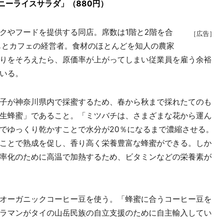
ニーライスサラダ」（880円）
やフードを提供する同店。席数は1階と2階を合
［広告］
もとカフェの経営者。食材のほとんどを知人の農家
りをそろえたら、原価率が上がってしまい従業員を雇う余裕
いる。
子が神奈川県内で採蜜するため、春から秋まで採れたてのも
生蜂蜜」であること。「ミツバチは、さまざまな花から運ん
でゆっくり乾かすことで水分が20％になるまで濃縮させる。
ことで熟成を促し、香り高く栄養豊富な蜂蜜ができる。しか
率化のために高温で加熱するため、ビタミンなどの栄養素が
オーガニックコーヒー豆を使う。「蜂蜜に合うコーヒー豆を
ラマンがタイの山岳民族の自立支援のために自主輸入してい