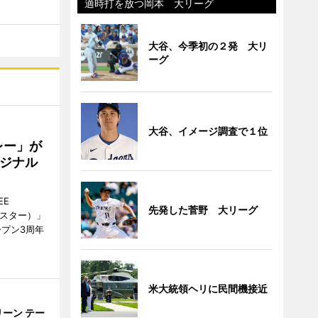
適時打を放つ岡本 大リーグ
大谷、今季初の２発 大リ
ーグ
大谷、イメージ調査で１位
レー」が
ジナル
EE
先発した菅野 大リーグ
ースター）」
ープン3周年
米大統領ヘリに民間機接近
ーン テー