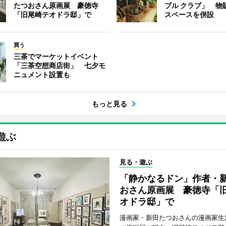
たつおさん原画展 豪徳寺
ブル クラブ」 物
「旧尾崎テオドラ邸」で
スペースを併設
買う
三茶でマーケットイベント
「三茶空想商店街」 七夕モ
ニュメント設置も
もっと見る
遊ぶ
見る・遊ぶ
「静かなるドン」作者・
おさん原画展 豪徳寺「
オドラ邸」で
漫画家・新田たつおさんの漫画家生