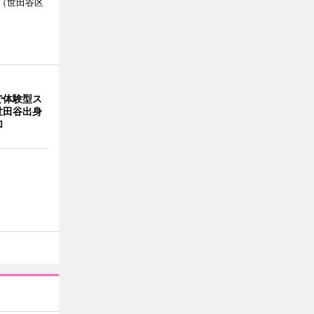
（世田谷区
で体験型ス
世田谷出身
加