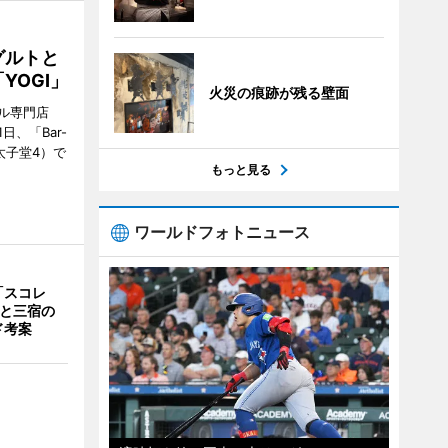
グルトと
YOGI」
火災の痕跡が残る壁面
ル専門店
日、「Bar-
区太子堂4）で
もっと見る
ワールドフォトニュース
「スコレ
茶と三宿の
ド考案