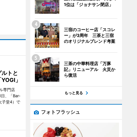
1位は「ジョナサン閉店」
三宿のコーヒー店「スコレ
ー」が3周年 三茶と三宿
のオリジナルブレンド考案
三茶の中華料理店「万豚
記」リニューアル 火災か
グルトと
ら復活
YOGI」
ル専門店
もっと見る
日、「Bar-
区太子堂4）で
フォトフラッシュ