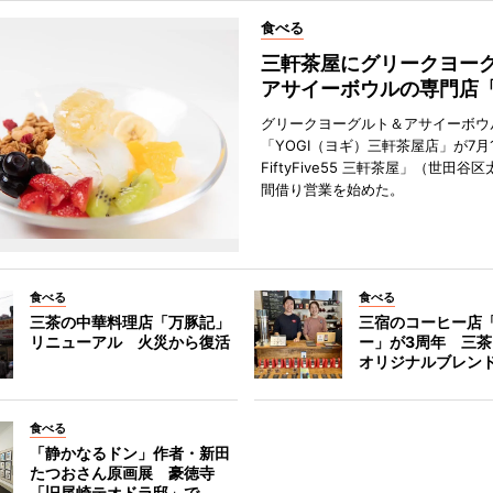
食べる
三軒茶屋にグリークヨー
アサイーボウルの専門店「
グリークヨーグルト＆アサイーボウ
「YOGI（ヨギ）三軒茶屋店」が7月1
FiftyFive55 三軒茶屋」（世田谷
間借り営業を始めた。
食べる
食べる
三茶の中華料理店「万豚記」
三宿のコーヒー店
リニューアル 火災から復活
ー」が3周年 三
オリジナルブレン
食べる
「静かなるドン」作者・新田
たつおさん原画展 豪徳寺
「旧尾崎テオドラ邸」で