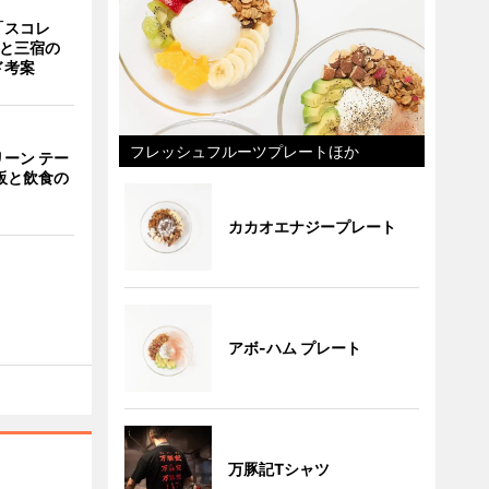
「スコレ
茶と三宿の
ド考案
フレッシュフルーツプレートほか
ーン テー
販と飲食の
カカオエナジープレート
アボ-ハム プレート
万豚記Tシャツ