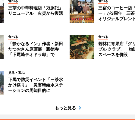
食べる
食べる
三茶の中華料理店「万豚記」
三宿のコーヒー店
リニューアル 火災から復活
ー」が3周年 三
オリジナルブレン
食べる
食べる
「静かなるドン」作者・新田
若林に青果店「グリ
たつおさん原画展 豪徳寺
ブル クラブ」 物
「旧尾崎テオドラ邸」で
スペースを併設
見る・遊ぶ
下馬で防災イベント「三茶水
かけ祭り」 災害時給水ステ
ーションの周知目的に
もっと見る