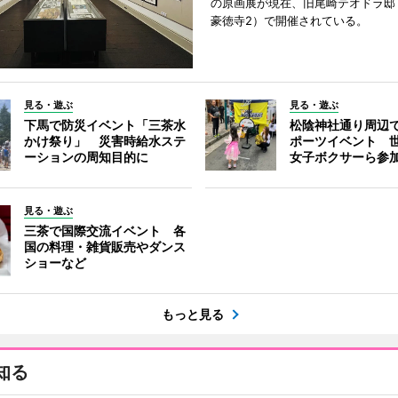
の原画展が現在、旧尾崎テオドラ邸
豪徳寺2）で開催されている。
見る・遊ぶ
見る・遊ぶ
下馬で防災イベント「三茶水
松陰神社通り周辺
かけ祭り」 災害時給水ステ
ポーツイベント 
ーションの周知目的に
女子ボクサーら参
見る・遊ぶ
三茶で国際交流イベント 各
国の料理・雑貨販売やダンス
ショーなど
もっと見る
知る