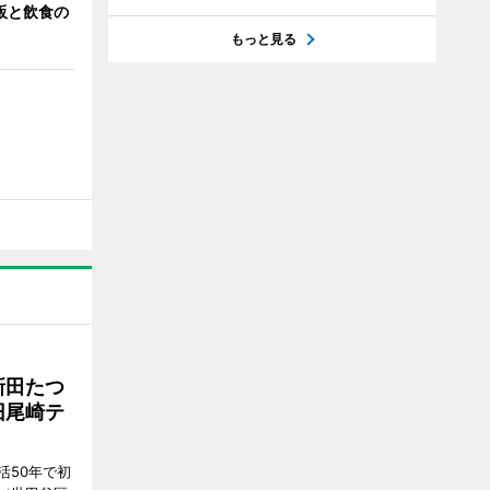
販と飲食の
もっと見る
新田たつ
旧尾崎テ
活50年で初