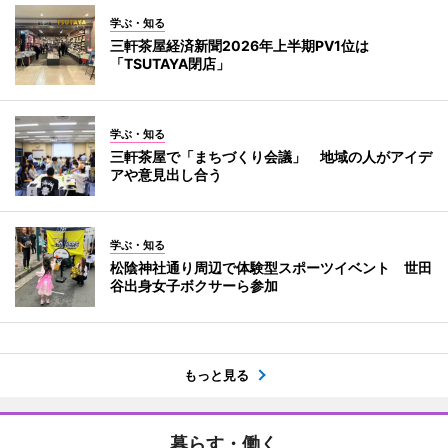
学ぶ・知る
三軒茶屋経済新聞2026年上半期PV1位は
「TSUTAYA閉店」
学ぶ・知る
三軒茶屋で「まちづくり会議」 地域の人がアイデ
アや意見出し合う
学ぶ・知る
松陰神社通り周辺で体験型スポーツイベント 世田
谷出身女子ボクサーら参加
もっと見る
暮らす・働く