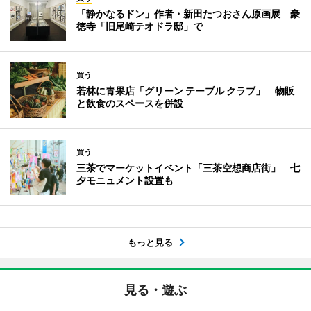
「静かなるドン」作者・新田たつおさん原画展 豪
徳寺「旧尾崎テオドラ邸」で
買う
若林に青果店「グリーン テーブル クラブ」 物販
と飲食のスペースを併設
買う
三茶でマーケットイベント「三茶空想商店街」 七
夕モニュメント設置も
もっと見る
見る・遊ぶ