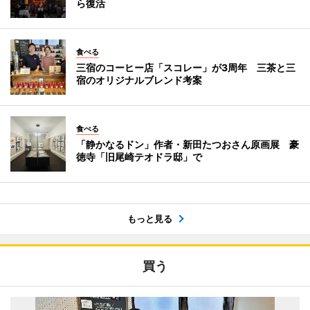
ら復活
食べる
三宿のコーヒー店「スコレー」が3周年 三茶と三
宿のオリジナルブレンド考案
食べる
「静かなるドン」作者・新田たつおさん原画展 豪
徳寺「旧尾崎テオドラ邸」で
もっと見る
買う