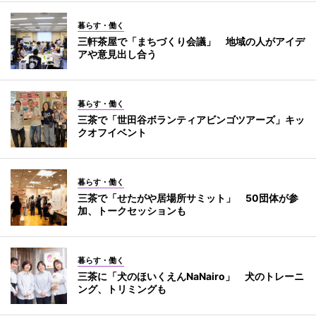
暮らす・働く
三軒茶屋で「まちづくり会議」 地域の人がアイデ
アや意見出し合う
暮らす・働く
三茶で「世田谷ボランティアビンゴツアーズ」キッ
クオフイベント
暮らす・働く
三茶で「せたがや居場所サミット」 50団体が参
加、トークセッションも
暮らす・働く
三茶に「犬のほいくえんNaNairo」 犬のトレーニ
ング、トリミングも