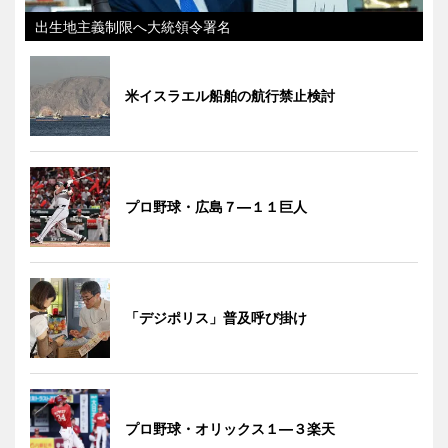
出生地主義制限へ大統領令署名
米イスラエル船舶の航行禁止検討
プロ野球・広島７―１１巨人
「デジポリス」普及呼び掛け
プロ野球・オリックス１―３楽天