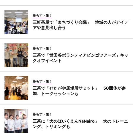
暮らす・働く
三軒茶屋で「まちづくり会議」 地域の人がアイデ
アや意見出し合う
暮らす・働く
三茶で「世田谷ボランティアビンゴツアーズ」キッ
クオフイベント
暮らす・働く
三茶で「せたがや居場所サミット」 50団体が参
加、トークセッションも
暮らす・働く
三茶に「犬のほいくえんNaNairo」 犬のトレーニ
ング、トリミングも