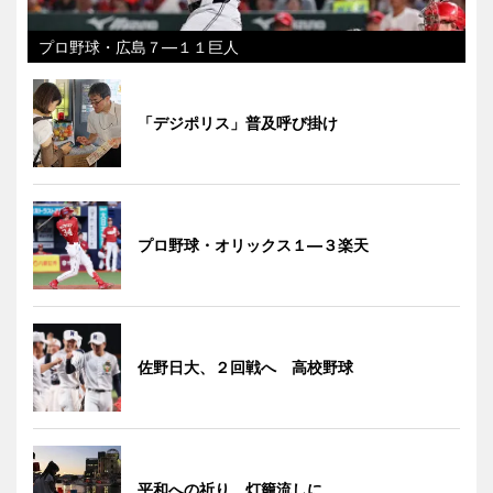
プロ野球・広島７―１１巨人
「デジポリス」普及呼び掛け
プロ野球・オリックス１―３楽天
佐野日大、２回戦へ 高校野球
平和への祈り、灯籠流しに