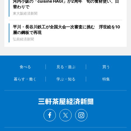
河内小阪の「cuisine HAGI」が2周年 旬の食材使い、日
替わりで
東大阪経済新聞
平川・長谷川鉄工が全国大会一次審査に挑む 浮世絵を10
層の鋼板で再現
弘前経済新聞
食べる
見る・遊ぶ
買う
暮らす・働く
学ぶ・知る
特集