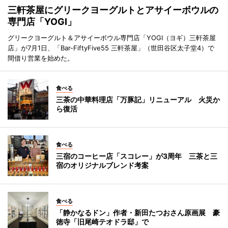
三軒茶屋にグリークヨーグルトとアサイーボウルの
専門店「YOGI」
グリークヨーグルト＆アサイーボウル専門店「YOGI（ヨギ）三軒茶屋
店」が7月1日、「Bar-FiftyFive55 三軒茶屋」（世田谷区太子堂4）で
間借り営業を始めた。
食べる
三茶の中華料理店「万豚記」リニューアル 火災か
ら復活
食べる
三宿のコーヒー店「スコレー」が3周年 三茶と三
宿のオリジナルブレンド考案
食べる
「静かなるドン」作者・新田たつおさん原画展 豪
徳寺「旧尾崎テオドラ邸」で