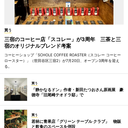
買う
三宿のコーヒー店「スコレー」が3周年 三茶と三
宿のオリジナルブレンド考案
コーヒーショップ「SCHOLE COFFEE ROASTER（スコレー コーヒー
ロースター）」（世田谷区三宿2）が7月20日、オープン3周年を迎え
る。
買う
「静かなるドン」作者・新田たつおさん原画展 豪
徳寺「旧尾崎テオドラ邸」で
買う
若林に青果店「グリーン テーブル クラブ」 物販
と飲食のスペースを併設