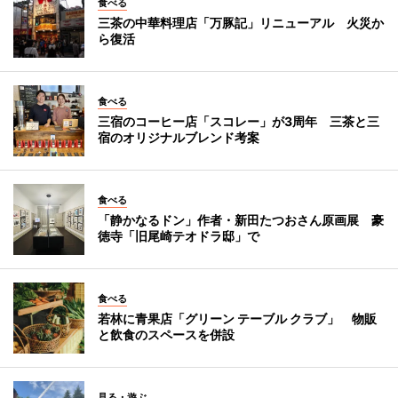
食べる
三茶の中華料理店「万豚記」リニューアル 火災か
ら復活
食べる
三宿のコーヒー店「スコレー」が3周年 三茶と三
宿のオリジナルブレンド考案
食べる
「静かなるドン」作者・新田たつおさん原画展 豪
徳寺「旧尾崎テオドラ邸」で
食べる
若林に青果店「グリーン テーブル クラブ」 物販
と飲食のスペースを併設
見る・遊ぶ