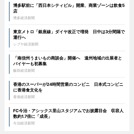
博多駅前に「西日本シティビル」開業、商業ゾーンは飲食5
店
博多経済新聞
東京メトロ「銀座線」ダイヤ改正で増発 日中は3分間隔で
運行へ
シブヤ経済新聞
「南信州うまいもの商談会」開催へ 遠州地域の出展者と
バイヤーも初募集
飯田経済新聞
香港のスーパーが24時間営業のコンビニ 日本式コンビニ
に香港食文化を
香港経済新聞
FC今治・アシックス里山スタジアムでお披露目会 収容人
数約1.7倍に「成長」
今治経済新聞