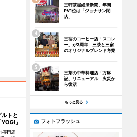
三軒茶屋経済新聞、年間
PV1位は「ジョナサン閉
店」
三宿のコーヒー店「スコレ
ー」が3周年 三茶と三宿
のオリジナルブレンド考案
三茶の中華料理店「万豚
記」リニューアル 火災か
ら復活
もっと見る
グルトと
フォトフラッシュ
YOGI」
ル専門店