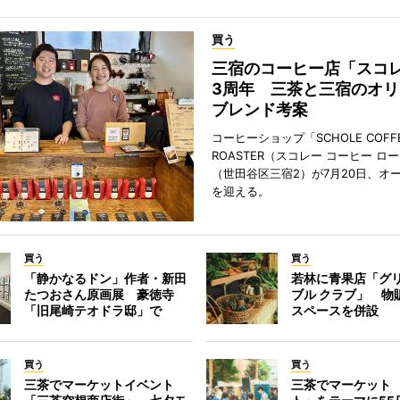
買う
三宿のコーヒー店「スコ
3周年 三茶と三宿のオリ
ブレンド考案
コーヒーショップ「SCHOLE COFF
ROASTER（スコレー コーヒー ロ
（世田谷区三宿2）が7月20日、オ
を迎える。
買う
買う
「静かなるドン」作者・新田
若林に青果店「グリ
たつおさん原画展 豪徳寺
ブル クラブ」 物
「旧尾崎テオドラ邸」で
スペースを併設
買う
買う
三茶でマーケットイベント
三茶でマーケット