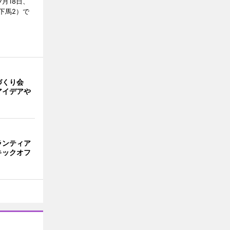
月18日、
下馬2）で
づくり会
アイデアや
ランティア
キックオフ