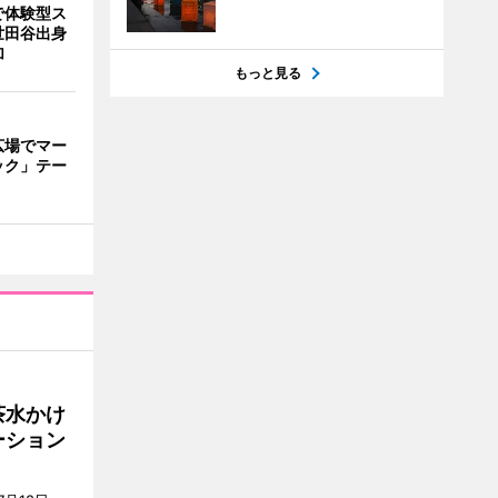
で体験型ス
世田谷出身
加
もっと見る
広場でマー
ック」テー
茶水かけ
ーション