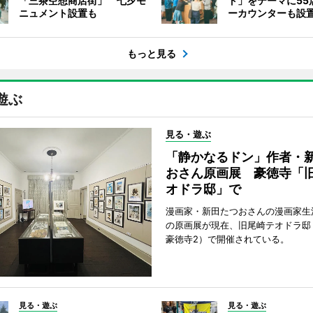
「三茶空想商店街」 七夕モ
ト」をテーマに55
ニュメント設置も
ーカウンターも設
もっと見る
遊ぶ
見る・遊ぶ
「静かなるドン」作者・
おさん原画展 豪徳寺「
オドラ邸」で
漫画家・新田たつおさんの漫画家生
の原画展が現在、旧尾崎テオドラ邸
豪徳寺2）で開催されている。
見る・遊ぶ
見る・遊ぶ