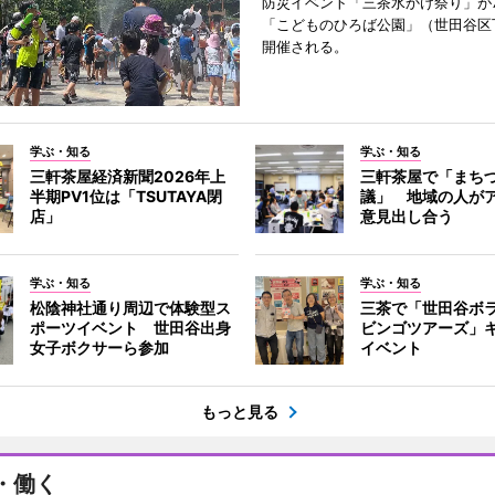
防災イベント「三茶水かけ祭り」が7
「こどものひろば公園」（世田谷区
開催される。
学ぶ・知る
学ぶ・知る
三軒茶屋経済新聞2026年上
三軒茶屋で「まち
半期PV1位は「TSUTAYA閉
議」 地域の人が
店」
意見出し合う
学ぶ・知る
学ぶ・知る
松陰神社通り周辺で体験型ス
三茶で「世田谷ボ
ポーツイベント 世田谷出身
ビンゴツアーズ」
女子ボクサーら参加
イベント
もっと見る
・働く