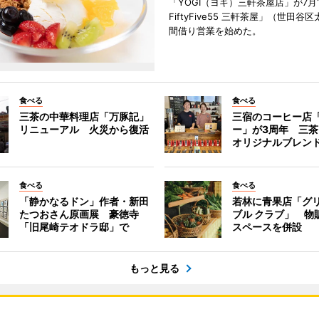
「YOGI（ヨギ）三軒茶屋店」が7月1
FiftyFive55 三軒茶屋」（世田谷
間借り営業を始めた。
食べる
食べる
三茶の中華料理店「万豚記」
三宿のコーヒー店
リニューアル 火災から復活
ー」が3周年 三
オリジナルブレン
食べる
食べる
「静かなるドン」作者・新田
若林に青果店「グリ
たつおさん原画展 豪徳寺
ブル クラブ」 物
「旧尾崎テオドラ邸」で
スペースを併設
もっと見る