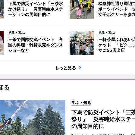
下馬で防災イベント「三茶水
松陰神社通り周辺
かけ祭り」 災害時給水ステ
ポーツイベント 
ーションの周知目的に
女子ボクサーら参
見る・遊ぶ
見る・遊ぶ
三茶で国際交流イベント 各
三軒茶屋ふれあい
国の料理・雑貨販売やダンス
ケット 「ピクニ
ショーなど
マに55店出店
もっと見る
知る
学ぶ・知る
下馬で防災イベント「三
祭り」 災害時給水ステ
の周知目的に