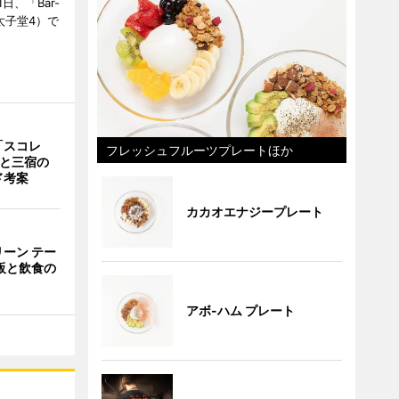
日、「Bar-
区太子堂4）で
「スコレ
フレッシュフルーツプレートほか
茶と三宿の
ド考案
カカオエナジープレート
ーン テー
販と飲食の
アボ-ハム プレート