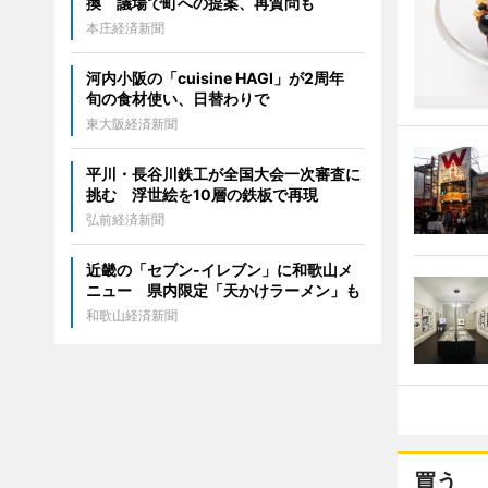
換 議場で町への提案、再質問も
本庄経済新聞
河内小阪の「cuisine HAGI」が2周年
旬の食材使い、日替わりで
東大阪経済新聞
平川・長谷川鉄工が全国大会一次審査に
挑む 浮世絵を10層の鉄板で再現
弘前経済新聞
近畿の「セブン-イレブン」に和歌山メ
ニュー 県内限定「天かけラーメン」も
和歌山経済新聞
買う