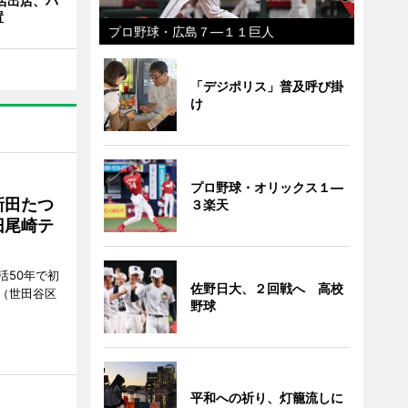
店出店、バ
置
プロ野球・広島７―１１巨人
「デジポリス」普及呼び掛
け
プロ野球・オリックス１―
新田たつ
３楽天
旧尾崎テ
活50年で初
佐野日大、２回戦へ 高校
（世田谷区
野球
平和への祈り、灯籠流しに