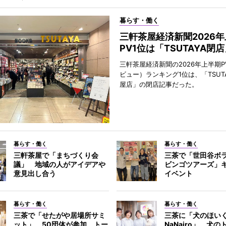
暮らす・働く
三軒茶屋経済新聞2026
PV1位は「TSUTAYA閉
三軒茶屋経済新聞の2026年上半期P
ビュー）ランキング1位は、「TSUT
屋店」の閉店記事だった。
暮らす・働く
暮らす・働く
三軒茶屋で「まちづくり会
三茶で「世田谷ボ
議」 地域の人がアイデアや
ビンゴツアーズ」
意見出し合う
イベント
暮らす・働く
暮らす・働く
三茶で「せたがや居場所サミ
三茶に「犬のほい
ット」 50団体が参加、トー
NaNairo」 犬