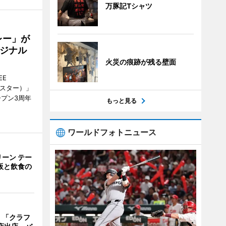
万豚記Tシャツ
レー」が
ジナル
火災の痕跡が残る壁面
EE
ースター）」
ープン3周年
もっと見る
ワールドフォトニュース
ーン テー
販と飲食の
 「クラフ