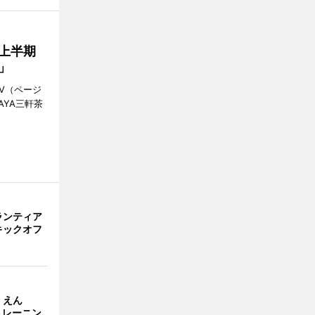
年上半期
店」
V（ページ
AYA三軒茶
ランティア
キックオフ
くえん
のトレーニン