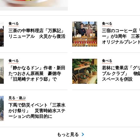
食べる
食べる
三茶の中華料理店「万豚記」
三宿のコーヒー店
リニューアル 火災から復活
ー」が3周年 三
オリジナルブレン
食べる
食べる
「静かなるドン」作者・新田
若林に青果店「グリ
たつおさん原画展 豪徳寺
ブル クラブ」 物
「旧尾崎テオドラ邸」で
スペースを併設
見る・遊ぶ
下馬で防災イベント「三茶水
かけ祭り」 災害時給水ステ
ーションの周知目的に
もっと見る