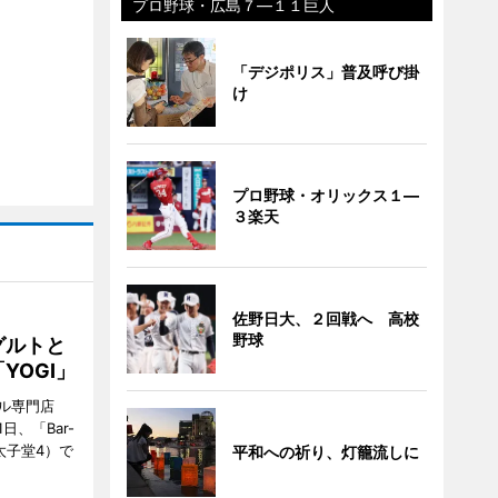
プロ野球・広島７―１１巨人
「デジポリス」普及呼び掛
け
プロ野球・オリックス１―
３楽天
佐野日大、２回戦へ 高校
野球
グルトと
YOGI」
ル専門店
日、「Bar-
区太子堂4）で
平和への祈り、灯籠流しに