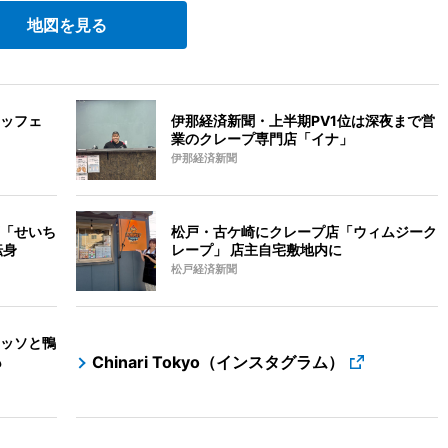
地図を見る
ッフェ
伊那経済新聞・上半期PV1位は深夜まで営
業のクレープ専門店「イナ」
伊那経済新聞
「せいち
松戸・古ケ崎にクレープ店「ウィムジーク
転身
レープ」 店主自宅敷地内に
松戸経済新聞
ッソと鴨
も
Chinari Tokyo（インスタグラム）