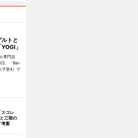
グルトと
YOGI」
ル専門店
日、「Bar-
区太子堂4）で
「スコレ
茶と三宿の
ド考案