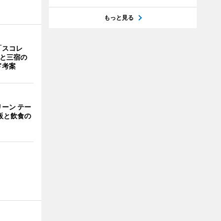
もっと見る
「スコレ
茶と三宿の
ド考案
ーン テー
販と飲食の