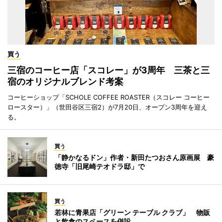
買う
三宿のコーヒー店「スコレー」が3周年 三茶と三
宿のオリジナルブレンド考案
コーヒーショップ「SCHOLE COFFEE ROASTER（スコレー コーヒー
ロースター）」（世田谷区三宿2）が7月20日、オープン3周年を迎え
る。
買う
「静かなるドン」作者・新田たつおさん原画展 豪
徳寺「旧尾崎テオドラ邸」で
買う
若林に青果店「グリーン テーブル クラブ」 物販
と飲食のスペースを併設