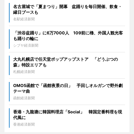
名古屋城で「夏まつり」開幕 盆踊りを毎日開催、飲食・
縁日ブースも
名駅経済新聞
「渋谷盆踊り」に6万7000人 109前に櫓、外国人観光客
も踊りの輪に
シブヤ経済新聞
大丸札幌店で任天堂ポップアップストア 「どうぶつの
森」特設エリアも
札幌経済新聞
OMO5函館で「函館夜景の日」 手回しオルガンで野外劇
テーマ曲
函館経済新聞
香港・九龍塘に韓国料理店「Social」 韓国定番料理を現
代風に
香港経済新聞