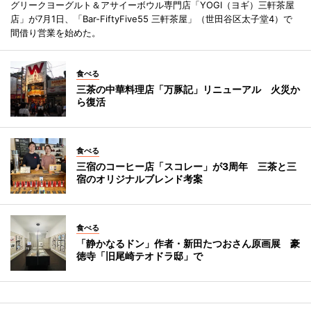
グリークヨーグルト＆アサイーボウル専門店「YOGI（ヨギ）三軒茶屋
店」が7月1日、「Bar-FiftyFive55 三軒茶屋」（世田谷区太子堂4）で
間借り営業を始めた。
食べる
三茶の中華料理店「万豚記」リニューアル 火災か
ら復活
食べる
三宿のコーヒー店「スコレー」が3周年 三茶と三
宿のオリジナルブレンド考案
食べる
「静かなるドン」作者・新田たつおさん原画展 豪
徳寺「旧尾崎テオドラ邸」で