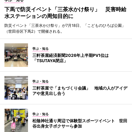
下馬で防災イベント「三茶水かけ祭り」 災害時給
水ステーションの周知目的に
防災イベント「三茶水かけ祭り」が7月18日、「こどものひろば公園」
（世田谷区下馬2）で開催される。
学ぶ・知る
三軒茶屋経済新聞2026年上半期PV1位は
「TSUTAYA閉店」
学ぶ・知る
三軒茶屋で「まちづくり会議」 地域の人がアイデ
アや意見出し合う
学ぶ・知る
松陰神社通り周辺で体験型スポーツイベント 世田
谷出身女子ボクサーら参加