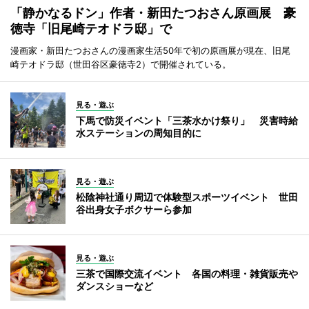
「静かなるドン」作者・新田たつおさん原画展 豪
徳寺「旧尾崎テオドラ邸」で
漫画家・新田たつおさんの漫画家生活50年で初の原画展が現在、旧尾
崎テオドラ邸（世田谷区豪徳寺2）で開催されている。
見る・遊ぶ
下馬で防災イベント「三茶水かけ祭り」 災害時給
水ステーションの周知目的に
見る・遊ぶ
松陰神社通り周辺で体験型スポーツイベント 世田
谷出身女子ボクサーら参加
見る・遊ぶ
三茶で国際交流イベント 各国の料理・雑貨販売や
ダンスショーなど