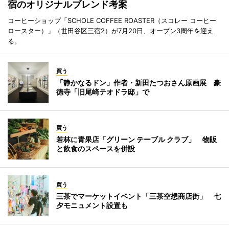
宿のオリジナルブレンド考案
コーヒーショップ「SCHOLE COFFEE ROASTER（スコレー コーヒー
ロースター）」（世田谷区三宿2）が7月20日、オープン3周年を迎え
る。
買う
「静かなるドン」作者・新田たつおさん原画展 豪
徳寺「旧尾崎テオドラ邸」で
買う
若林に青果店「グリーン テーブル クラブ」 物販
と飲食のスペースを併設
買う
三茶でマーケットイベント「三茶空想商店街」 七
夕モニュメント設置も