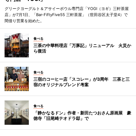
グリークヨーグルト＆アサイーボウル専門店「YOGI（ヨギ）三軒茶屋
店」が7月1日、「Bar-FiftyFive55 三軒茶屋」（世田谷区太子堂4）で
間借り営業を始めた。
食べる
三茶の中華料理店「万豚記」リニューアル 火災か
ら復活
食べる
三宿のコーヒー店「スコレー」が3周年 三茶と三
宿のオリジナルブレンド考案
食べる
「静かなるドン」作者・新田たつおさん原画展 豪
徳寺「旧尾崎テオドラ邸」で