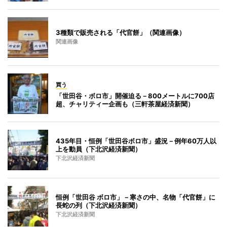
3種類で販売される「代官餅」（関連画像）
関連画像
買う
「世田谷・ボロ市」開催迫る－800メートルに700店
超、チャリティー企画も（三軒茶屋経済新聞）
435年目・恒例「世田谷ボロ市」盛況－例年60万人以
上を動員（下北沢経済新聞）
下北沢経済新聞
恒例「世田谷 ボロ市」－寒さの中、名物「代官餅」に
長蛇の列（下北沢経済新聞）
下北沢経済新聞