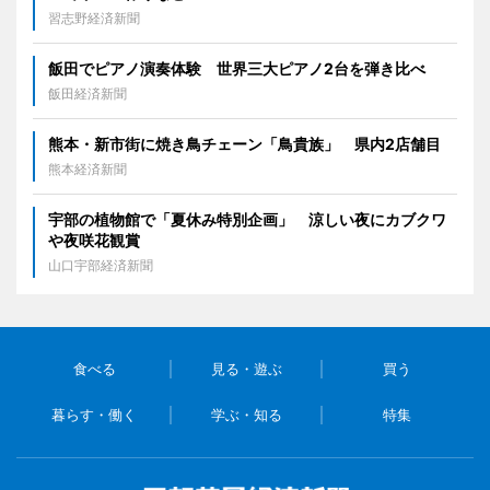
習志野経済新聞
飯田でピアノ演奏体験 世界三大ピアノ2台を弾き比べ
飯田経済新聞
熊本・新市街に焼き鳥チェーン「鳥貴族」 県内2店舗目
熊本経済新聞
宇部の植物館で「夏休み特別企画」 涼しい夜にカブクワ
や夜咲花観賞
山口宇部経済新聞
食べる
見る・遊ぶ
買う
暮らす・働く
学ぶ・知る
特集