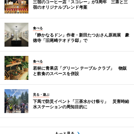
三宿のコーヒー店「スコレー」が3周年 三茶と三
宿のオリジナルブレンド考案
食べる
「静かなるドン」作者・新田たつおさん原画展 豪
徳寺「旧尾崎テオドラ邸」で
食べる
若林に青果店「グリーン テーブル クラブ」 物販
と飲食のスペースを併設
見る・遊ぶ
下馬で防災イベント「三茶水かけ祭り」 災害時給
水ステーションの周知目的に
もっと見る