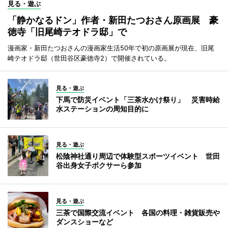
見る・遊ぶ
「静かなるドン」作者・新田たつおさん原画展 豪
徳寺「旧尾崎テオドラ邸」で
漫画家・新田たつおさんの漫画家生活50年で初の原画展が現在、旧尾
崎テオドラ邸（世田谷区豪徳寺2）で開催されている。
見る・遊ぶ
下馬で防災イベント「三茶水かけ祭り」 災害時給
水ステーションの周知目的に
見る・遊ぶ
松陰神社通り周辺で体験型スポーツイベント 世田
谷出身女子ボクサーら参加
見る・遊ぶ
三茶で国際交流イベント 各国の料理・雑貨販売や
ダンスショーなど