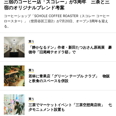
三宿のコーヒー店「スコレー」が3周年 三茶と三
宿のオリジナルブレンド考案
コーヒーショップ「SCHOLE COFFEE ROASTER（スコレー コーヒー
ロースター）」（世田谷区三宿2）が7月20日、オープン3周年を迎え
る。
買う
「静かなるドン」作者・新田たつおさん原画展 豪
徳寺「旧尾崎テオドラ邸」で
買う
若林に青果店「グリーン テーブル クラブ」 物販
と飲食のスペースを併設
買う
三茶でマーケットイベント「三茶空想商店街」 七
夕モニュメント設置も