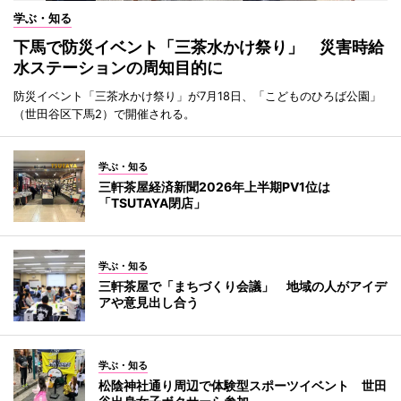
学ぶ・知る
下馬で防災イベント「三茶水かけ祭り」 災害時給
水ステーションの周知目的に
防災イベント「三茶水かけ祭り」が7月18日、「こどものひろば公園」
（世田谷区下馬2）で開催される。
学ぶ・知る
三軒茶屋経済新聞2026年上半期PV1位は
「TSUTAYA閉店」
学ぶ・知る
三軒茶屋で「まちづくり会議」 地域の人がアイデ
アや意見出し合う
学ぶ・知る
松陰神社通り周辺で体験型スポーツイベント 世田