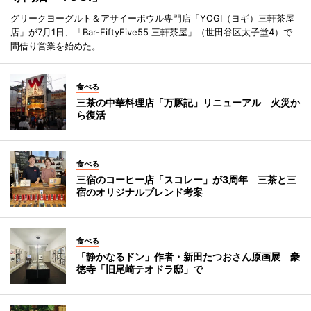
グリークヨーグルト＆アサイーボウル専門店「YOGI（ヨギ）三軒茶屋
店」が7月1日、「Bar-FiftyFive55 三軒茶屋」（世田谷区太子堂4）で
間借り営業を始めた。
食べる
三茶の中華料理店「万豚記」リニューアル 火災か
ら復活
食べる
三宿のコーヒー店「スコレー」が3周年 三茶と三
宿のオリジナルブレンド考案
食べる
「静かなるドン」作者・新田たつおさん原画展 豪
徳寺「旧尾崎テオドラ邸」で