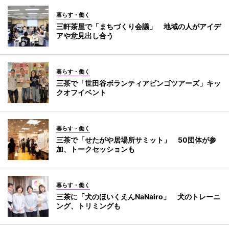
暮らす・働く
三軒茶屋で「まちづくり会議」 地域の人がアイデ
アや意見出し合う
暮らす・働く
三茶で「世田谷ボランティアビンゴツアーズ」キッ
クオフイベント
暮らす・働く
三茶で「せたがや居場所サミット」 50団体が参
加、トークセッションも
暮らす・働く
三茶に「犬のほいくえんNaNairo」 犬のトレーニ
ング、トリミングも