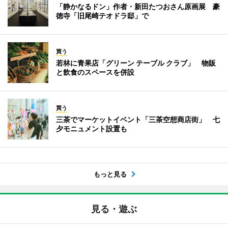
「静かなるドン」作者・新田たつおさん原画展 豪
徳寺「旧尾崎テオドラ邸」で
買う
若林に青果店「グリーン テーブル クラブ」 物販
と飲食のスペースを併設
買う
三茶でマーケットイベント「三茶空想商店街」 七
夕モニュメント設置も
もっと見る
見る・遊ぶ