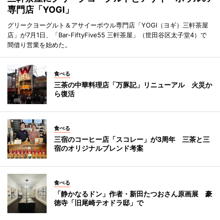
専門店「YOGI」
グリークヨーグルト＆アサイーボウル専門店「YOGI（ヨギ）三軒茶屋
店」が7月1日、「Bar-FiftyFive55 三軒茶屋」（世田谷区太子堂4）で
間借り営業を始めた。
食べる
三茶の中華料理店「万豚記」リニューアル 火災か
ら復活
食べる
三宿のコーヒー店「スコレー」が3周年 三茶と三
宿のオリジナルブレンド考案
食べる
「静かなるドン」作者・新田たつおさん原画展 豪
徳寺「旧尾崎テオドラ邸」で