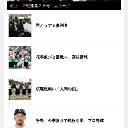
村上、２戦連発２６号 大リーグ
黙とうする参列者
花巻東が２回戦へ 高校野球
核廃絶願い「人間の鎖」
平野、今季限りで現役引退 プロ野球