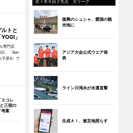
佐々木６回２失点 大リーグ
復興のシュシャ、愛国の観
光地に
グルトと
YOGI」
ル専門店
アジア大会公式ウエア発
日、「Bar-
表
区太子堂4）で
ライン川渇水が水運直撃
「スコレ
茶と三宿の
ド考案
生成ＡＩ、被災地照らす