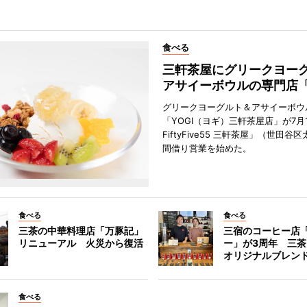
食べる
三軒茶屋にグリークヨー
アサイーボウルの専門店「
グリークヨーグルト＆アサイーボウ
「YOGI（ヨギ）三軒茶屋店」が7月1
FiftyFive55 三軒茶屋」（世田谷
間借り営業を始めた。
食べる
食べる
三茶の中華料理店「万豚記」
三宿のコーヒー店
リニューアル 火災から復活
ー」が3周年 三
オリジナルブレン
食べる