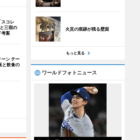
「スコレ
茶と三宿の
火災の痕跡が残る壁面
ド考案
もっと見る
ーン テー
販と飲食の
ワールドフォトニュース