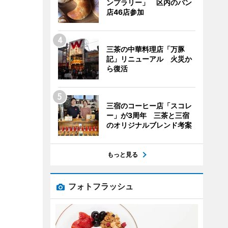
ンプラリー」 区内のパン
店46店参加
三茶の中華料理店「万豚
記」リニューアル 火災か
ら復活
三宿のコーヒー店「スコレ
ー」が3周年 三茶と三宿
のオリジナルブレンド考案
もっと見る
フォトフラッシュ