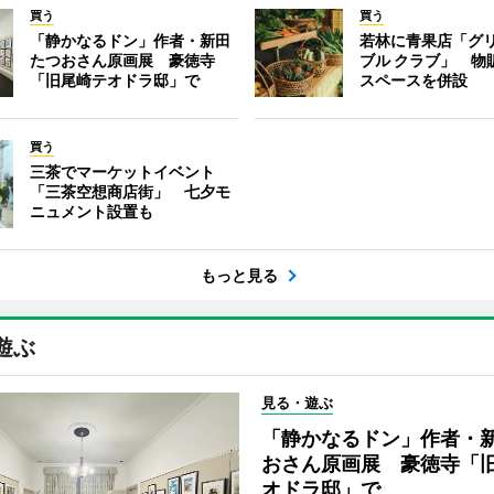
買う
買う
「静かなるドン」作者・新田
若林に青果店「グリ
たつおさん原画展 豪徳寺
ブル クラブ」 物
「旧尾崎テオドラ邸」で
スペースを併設
買う
三茶でマーケットイベント
「三茶空想商店街」 七夕モ
ニュメント設置も
もっと見る
遊ぶ
見る・遊ぶ
「静かなるドン」作者・
おさん原画展 豪徳寺「
オドラ邸」で