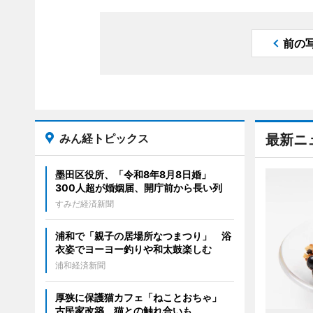
前の
みん経トピックス
最新ニ
墨田区役所、「令和8年8月8日婚」
300人超が婚姻届、開庁前から長い列
すみだ経済新聞
浦和で「親子の居場所なつまつり」 浴
衣姿でヨーヨー釣りや和太鼓楽しむ
浦和経済新聞
厚狭に保護猫カフェ「ねことおちゃ」
古民家改築、猫との触れ合いも