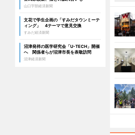
山口宇部経済新聞
文花で学生企画の「すみだタウンミーテ
ィング」 4テーマで意見交換
すみだ経済新聞
沼津発祥の医学研究会「U-TECH」開催
へ 関係者らが沼津市長を表敬訪問
沼津経済新聞