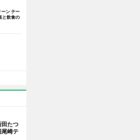
ーン テー
販と飲食の
新田たつ
旧尾崎テ