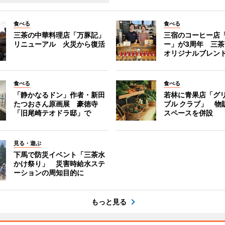
食べる
食べる
三茶の中華料理店「万豚記」
三宿のコーヒー店
リニューアル 火災から復活
ー」が3周年 三
オリジナルブレン
食べる
食べる
「静かなるドン」作者・新田
若林に青果店「グリ
たつおさん原画展 豪徳寺
ブル クラブ」 物
「旧尾崎テオドラ邸」で
スペースを併設
見る・遊ぶ
下馬で防災イベント「三茶水
かけ祭り」 災害時給水ステ
ーションの周知目的に
もっと見る