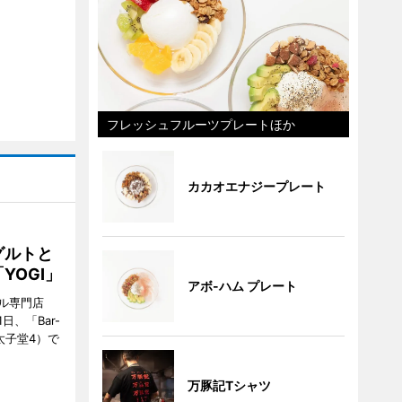
フレッシュフルーツプレートほか
カカオエナジープレート
グルトと
YOGI」
アボ-ハム プレート
ル専門店
日、「Bar-
区太子堂4）で
万豚記Tシャツ