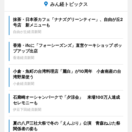
みん経トピックス
抹茶・日本茶カフェ「ナナズグリーンティー」、自由が丘2
号店 新メニューも
自由が丘経済新聞
香港・ifcに「フォーシーズンズ」直営ケーキショップ ポッ
プアップ出店
香港経済新聞
小倉・魚町の台湾料理店「麗白」が10周年 小倉南産の台
湾野菜使う
小倉経済新聞
石廊崎オーシャンパークで「夕涼会」 来場100万人達成
セレモニーも
伊豆下田経済新聞
夏の八戸三社大祭で冬の「えんぶり」公演 青森ねぶた祭
関係者の姿も