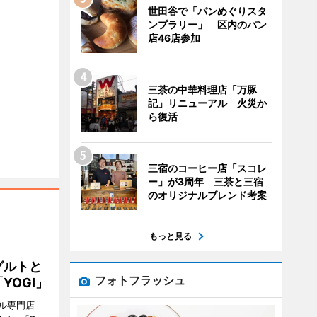
世田谷で「パンめぐりスタ
ンプラリー」 区内のパン
店46店参加
三茶の中華料理店「万豚
記」リニューアル 火災か
ら復活
三宿のコーヒー店「スコレ
ー」が3周年 三茶と三宿
のオリジナルブレンド考案
もっと見る
グルトと
フォトフラッシュ
YOGI」
ル専門店