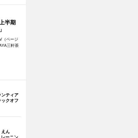
年上半期
店」
V（ページ
AYA三軒茶
ランティア
キックオフ
くえん
のトレーニン