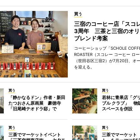
買う
三宿のコーヒー店「スコ
3周年 三茶と三宿のオリ
ブレンド考案
コーヒーショップ「SCHOLE COFF
ROASTER（スコレー コーヒー ロ
（世田谷区三宿2）が7月20日、オ
を迎える。
買う
買う
「静かなるドン」作者・新田
若林に青果店「グリ
たつおさん原画展 豪徳寺
ブル クラブ」 物
「旧尾崎テオドラ邸」で
スペースを併設
買う
買う
三茶でマーケットイベント
三茶でマーケット