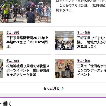
防災イベント「三茶水かけ祭り」が7
「こどものひろば公園」（世田谷区
開催される。
学ぶ・知る
学ぶ・知る
三軒茶屋経済新聞2026年上
三軒茶屋で「まち
半期PV1位は「TSUTAYA閉
議」 地域の人が
店」
意見出し合う
学ぶ・知る
学ぶ・知る
松陰神社通り周辺で体験型ス
三茶で「世田谷ボ
ポーツイベント 世田谷出身
ビンゴツアーズ」
女子ボクサーら参加
イベント
もっと見る
・働く