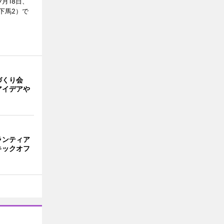
月18日、
下馬2）で
づくり会
アイデアや
ランティア
キックオフ