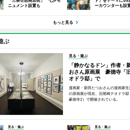
「三茶空想商店街」 七夕モ
ト」をテーマに55
ニュメント設置も
ーカウンターも設
もっと見る
遊ぶ
見る・遊ぶ
「静かなるドン」作者・
おさん原画展 豪徳寺「
オドラ邸」で
漫画家・新田たつおさんの漫画家生
の原画展が現在、旧尾崎テオドラ邸
豪徳寺2）で開催されている。
見る・遊ぶ
見る・遊ぶ