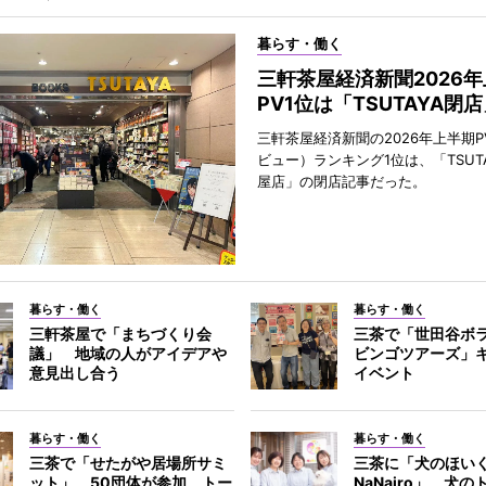
暮らす・働く
三軒茶屋経済新聞2026
PV1位は「TSUTAYA閉
三軒茶屋経済新聞の2026年上半期P
ビュー）ランキング1位は、「TSUT
屋店」の閉店記事だった。
暮らす・働く
暮らす・働く
三軒茶屋で「まちづくり会
三茶で「世田谷ボ
議」 地域の人がアイデアや
ビンゴツアーズ」
意見出し合う
イベント
暮らす・働く
暮らす・働く
三茶で「せたがや居場所サミ
三茶に「犬のほい
ット」 50団体が参加、トー
NaNairo」 犬