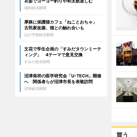
衣姿でヨーヨー釣りや和太鼓楽しむ
浦和経済新聞
厚狭に保護猫カフェ「ねことおちゃ」
古民家改築、猫との触れ合いも
山口宇部経済新聞
文花で学生企画の「すみだタウンミーテ
ィング」 4テーマで意見交換
すみだ経済新聞
沼津発祥の医学研究会「U-TECH」開催
へ 関係者らが沼津市長を表敬訪問
沼津経済新聞
買う