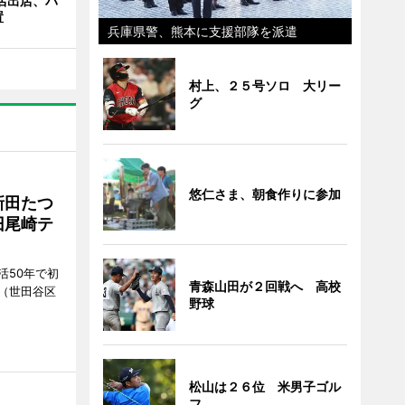
店出店、バ
置
兵庫県警、熊本に支援部隊を派遣
村上、２５号ソロ 大リー
グ
悠仁さま、朝食作りに参加
新田たつ
旧尾崎テ
活50年で初
青森山田が２回戦へ 高校
（世田谷区
野球
松山は２６位 米男子ゴル
フ