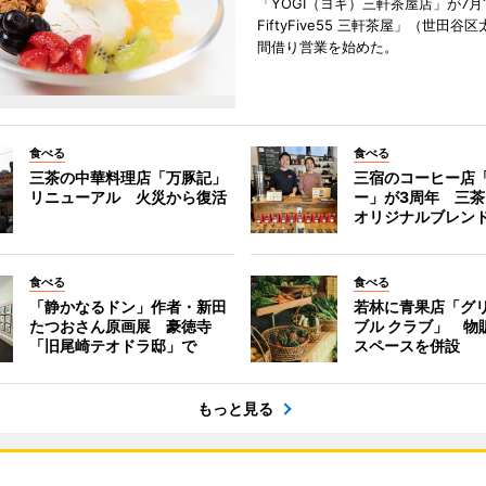
「YOGI（ヨギ）三軒茶屋店」が7月1
FiftyFive55 三軒茶屋」（世田谷
間借り営業を始めた。
食べる
食べる
三茶の中華料理店「万豚記」
三宿のコーヒー店
リニューアル 火災から復活
ー」が3周年 三
オリジナルブレン
食べる
食べる
「静かなるドン」作者・新田
若林に青果店「グリ
たつおさん原画展 豪徳寺
ブル クラブ」 物
「旧尾崎テオドラ邸」で
スペースを併設
もっと見る