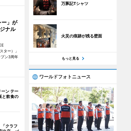
万豚記Tシャツ
レー」が
ジナル
火災の痕跡が残る壁面
EE
ースター）」
ープン3周年
もっと見る
ワールドフォトニュース
ーン テー
販と飲食の
 「クラフ