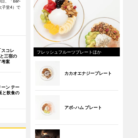
日、「Bar-
区太子堂4）で
「スコレ
フレッシュフルーツプレートほか
茶と三宿の
ド考案
カカオエナジープレート
ーン テー
販と飲食の
アボ-ハム プレート