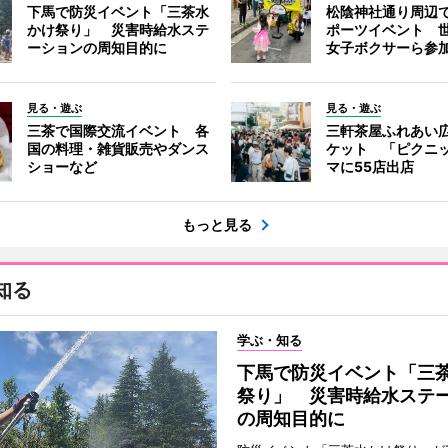
下馬で防災イベント「三茶水
松陰神社通り周辺
かけ祭り」 災害時給水ステ
ポーツイベント 
ーションの周知目的に
女子ボクサーら参
見る・遊ぶ
見る・遊ぶ
三茶で国際交流イベント 各
三軒茶屋ふれあい
国の料理・雑貨販売やダンス
ケット 「ピクニ
ショーなど
マに55店出店
もっと見る
知る
学ぶ・知る
下馬で防災イベント「三
祭り」 災害時給水ステ
の周知目的に