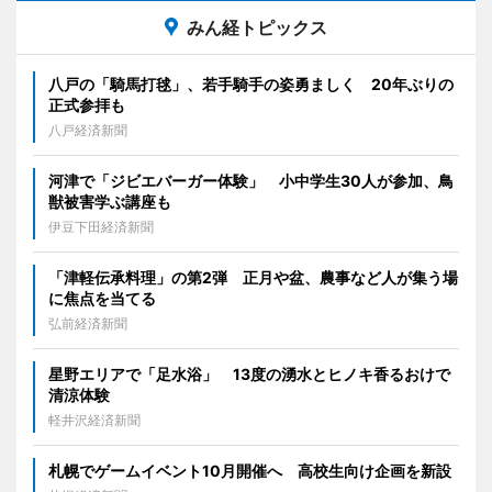
みん経トピックス
八戸の「騎馬打毬」、若手騎手の姿勇ましく 20年ぶりの
正式参拝も
八戸経済新聞
河津で「ジビエバーガー体験」 小中学生30人が参加、鳥
獣被害学ぶ講座も
伊豆下田経済新聞
「津軽伝承料理」の第2弾 正月や盆、農事など人が集う場
に焦点を当てる
弘前経済新聞
星野エリアで「足水浴」 13度の湧水とヒノキ香るおけで
清涼体験
軽井沢経済新聞
札幌でゲームイベント10月開催へ 高校生向け企画を新設