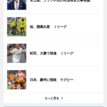
米上院、ブランチ氏の司法長官人事承認
柏、開幕白星 Ｊリーグ
町田、大勝で発進 Ｊリーグ
日本、豪州に惜敗 ラグビー
もっと見る