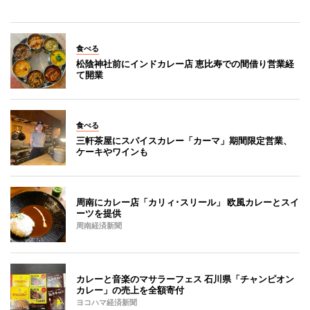
食べる
松陰神社前にインドカレー店 恵比寿での間借り営業経
て開業
食べる
三軒茶屋にスパイスカレー「カーマ」期間限定営業、
ケーキやワインも
周南にカレー店「カリィ･スリール」 欧風カレーとスイ
ーツを提供
周南経済新聞
カレーと音楽のマサラーフェス 石川県「チャンピオン
カレー」の売上を全額寄付
ヨコハマ経済新聞