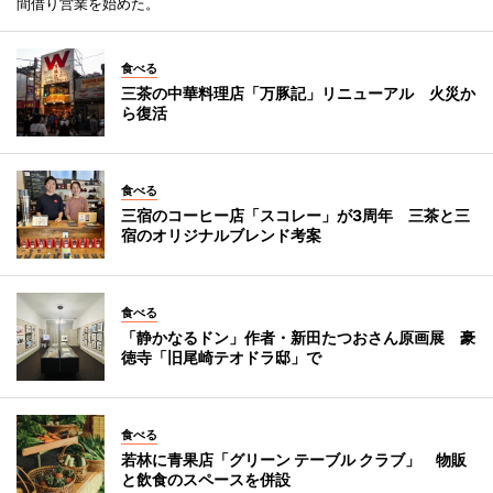
間借り営業を始めた。
食べる
三茶の中華料理店「万豚記」リニューアル 火災か
ら復活
食べる
三宿のコーヒー店「スコレー」が3周年 三茶と三
宿のオリジナルブレンド考案
食べる
「静かなるドン」作者・新田たつおさん原画展 豪
徳寺「旧尾崎テオドラ邸」で
食べる
若林に青果店「グリーン テーブル クラブ」 物販
と飲食のスペースを併設