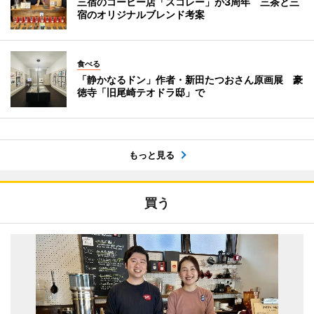
三宿のコーヒー店「スコレー」が3周年 三茶と三
宿のオリジナルブレンド考案
食べる
「静かなるドン」作者・新田たつおさん原画展 豪
徳寺「旧尾崎テオドラ邸」で
もっと見る
買う