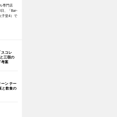
ル専門店
日、「Bar-
区太子堂4）で
「スコレ
茶と三宿の
ド考案
ーン テー
販と飲食の