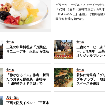
グリークヨーグルト＆アサイーボウ
「YOGI（ヨギ）三軒茶屋店」が7月1
FiftyFive55 三軒茶屋」（世田谷
間借り営業を始めた。
食べる
食べる
三茶の中華料理店「万豚記」
三宿のコーヒー店
リニューアル 火災から復活
ー」が3周年 三
オリジナルブレン
食べる
食べる
「静かなるドン」作者・新田
若林に青果店「グリ
たつおさん原画展 豪徳寺
ブル クラブ」 物
「旧尾崎テオドラ邸」で
スペースを併設
見る・遊ぶ
下馬で防災イベント「三茶水