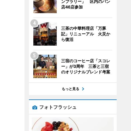
ンプラリー」 区内のパン
店46店参加
三茶の中華料理店「万豚
記」リニューアル 火災か
ら復活
三宿のコーヒー店「スコレ
ー」が3周年 三茶と三宿
のオリジナルブレンド考案
もっと見る
フォトフラッシュ