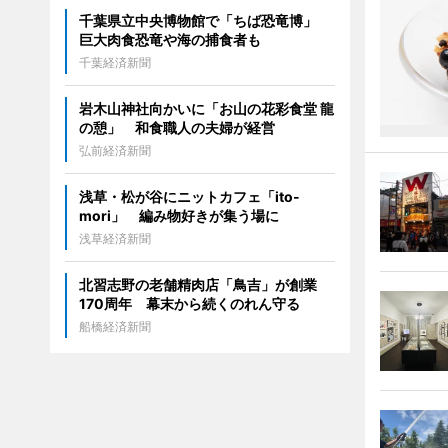
千葉県立中央博物館で「ちば恐竜博」
巨大肉食恐竜や海の捕食者も
千葉経済新聞
岩木山神社向かいに「お山の花彩食堂 龍
の憩」 和食職人の夫婦が経営
弘前経済新聞
浅草・松が谷にニットカフェ「ito-
mori」 編み物好きが集う場に
浅草経済新聞
北習志野の老舗精肉店「鳥吉」が創業
170周年 幕末から続くのれん守る
船橋経済新聞