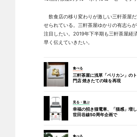
飲食店の移り変わりが激しい三軒茶屋だ
せられている。三軒茶屋ゆかりの有志らが
注目したい。2019年下半期も三軒茶屋
早く伝えていきたい。
食べる
三軒茶屋に浅草「ペリカン」のト
門店 焼きたての味を再現
見る・遊ぶ
幸福の招き猫電車、「猫感」増し
世田谷線50周年企画で
食べる