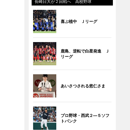
長崎日大が２回戦へ 高校野球
喜ぶ植中 Ｊリーグ
鹿島、逆転で白星発進 Ｊ
リーグ
あいさつされる悠仁さま
プロ野球・西武２―５ソフ
トバンク