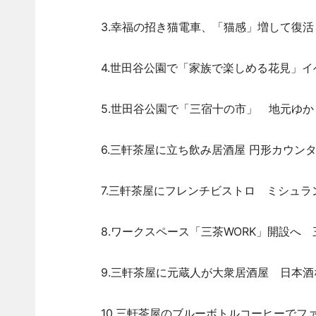
3.幸福の招き猫電車、「猫感」増して復活
4.世田谷公園で「家族で楽しめる花見」
5.世田谷公園で「三宿十の市」 地元ゆか
6.三軒茶屋に立ち飲み居酒屋 円形カウン
7.三軒茶屋にフレンチビストロ ミシュ
8.ワークスペース「三茶WORK」開設へ
9.三軒茶屋に元蔵人が大衆居酒屋 日本
10.三軒茶屋のブルーボトルコーヒーでフ