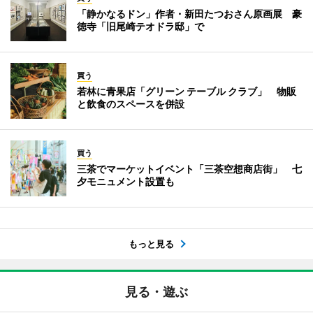
「静かなるドン」作者・新田たつおさん原画展 豪
徳寺「旧尾崎テオドラ邸」で
買う
若林に青果店「グリーン テーブル クラブ」 物販
と飲食のスペースを併設
買う
三茶でマーケットイベント「三茶空想商店街」 七
夕モニュメント設置も
もっと見る
見る・遊ぶ