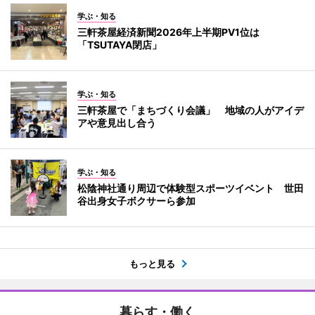
学ぶ・知る
三軒茶屋経済新聞2026年上半期PV1位は
「TSUTAYA閉店」
学ぶ・知る
三軒茶屋で「まちづくり会議」 地域の人がアイデ
アや意見出し合う
学ぶ・知る
松陰神社通り周辺で体験型スポーツイベント 世田
谷出身女子ボクサーら参加
もっと見る
暮らす・働く