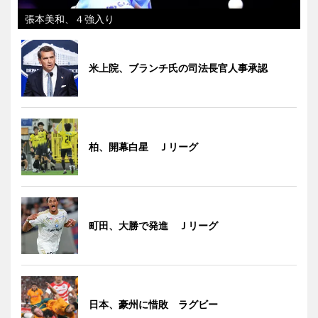
張本美和、４強入り
米上院、ブランチ氏の司法長官人事承認
柏、開幕白星 Ｊリーグ
町田、大勝で発進 Ｊリーグ
日本、豪州に惜敗 ラグビー