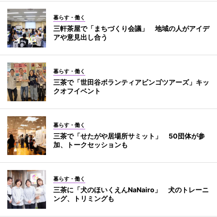
暮らす・働く
三軒茶屋で「まちづくり会議」 地域の人がアイデ
アや意見出し合う
暮らす・働く
三茶で「世田谷ボランティアビンゴツアーズ」キッ
クオフイベント
暮らす・働く
三茶で「せたがや居場所サミット」 50団体が参
加、トークセッションも
暮らす・働く
三茶に「犬のほいくえんNaNairo」 犬のトレーニ
ング、トリミングも