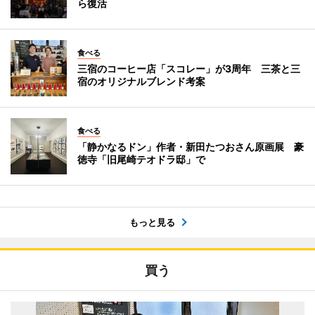
ら復活
食べる
三宿のコーヒー店「スコレー」が3周年 三茶と三
宿のオリジナルブレンド考案
食べる
「静かなるドン」作者・新田たつおさん原画展 豪
徳寺「旧尾崎テオドラ邸」で
もっと見る
買う