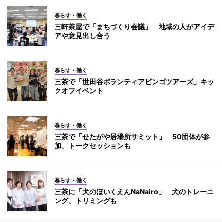
暮らす・働く
三軒茶屋で「まちづくり会議」 地域の人がアイデ
アや意見出し合う
暮らす・働く
三茶で「世田谷ボランティアビンゴツアーズ」キッ
クオフイベント
暮らす・働く
三茶で「せたがや居場所サミット」 50団体が参
加、トークセッションも
暮らす・働く
三茶に「犬のほいくえんNaNairo」 犬のトレーニ
ング、トリミングも