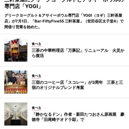
専門店「YOGI」
グリークヨーグルト＆アサイーボウル専門店「YOGI（ヨギ）三軒茶屋
店」が7月1日、「Bar-FiftyFive55 三軒茶屋」（世田谷区太子堂4）で
間借り営業を始めた。
食べる
三茶の中華料理店「万豚記」リニューアル 火災か
ら復活
食べる
三宿のコーヒー店「スコレー」が3周年 三茶と三
宿のオリジナルブレンド考案
食べる
「静かなるドン」作者・新田たつおさん原画展 豪
徳寺「旧尾崎テオドラ邸」で