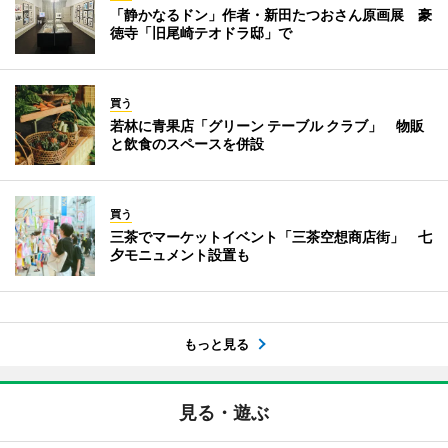
「静かなるドン」作者・新田たつおさん原画展 豪
徳寺「旧尾崎テオドラ邸」で
買う
若林に青果店「グリーン テーブル クラブ」 物販
と飲食のスペースを併設
買う
三茶でマーケットイベント「三茶空想商店街」 七
夕モニュメント設置も
もっと見る
見る・遊ぶ