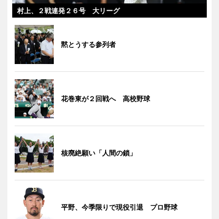
村上、２戦連発２６号 大リーグ
黙とうする参列者
花巻東が２回戦へ 高校野球
核廃絶願い「人間の鎖」
平野、今季限りで現役引退 プロ野球