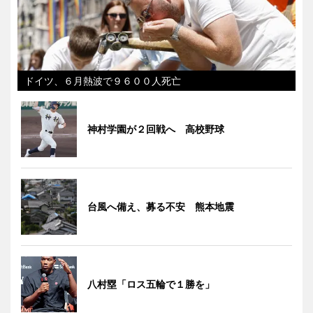
ドイツ、６月熱波で９６００人死亡
神村学園が２回戦へ 高校野球
台風へ備え、募る不安 熊本地震
八村塁「ロス五輪で１勝を」