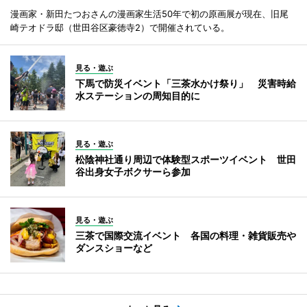
漫画家・新田たつおさんの漫画家生活50年で初の原画展が現在、旧尾
崎テオドラ邸（世田谷区豪徳寺2）で開催されている。
見る・遊ぶ
下馬で防災イベント「三茶水かけ祭り」 災害時給
水ステーションの周知目的に
見る・遊ぶ
松陰神社通り周辺で体験型スポーツイベント 世田
谷出身女子ボクサーら参加
見る・遊ぶ
三茶で国際交流イベント 各国の料理・雑貨販売や
ダンスショーなど