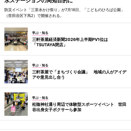
水ステーションの周知目的に
防災イベント「三茶水かけ祭り」が7月18日、「こどものひろば公園」
（世田谷区下馬2）で開催される。
学ぶ・知る
三軒茶屋経済新聞2026年上半期PV1位は
「TSUTAYA閉店」
学ぶ・知る
三軒茶屋で「まちづくり会議」 地域の人がアイデ
アや意見出し合う
学ぶ・知る
松陰神社通り周辺で体験型スポーツイベント 世田
谷出身女子ボクサーら参加