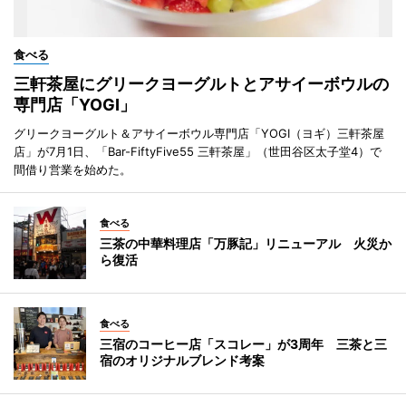
食べる
三軒茶屋にグリークヨーグルトとアサイーボウルの
専門店「YOGI」
グリークヨーグルト＆アサイーボウル専門店「YOGI（ヨギ）三軒茶屋
店」が7月1日、「Bar-FiftyFive55 三軒茶屋」（世田谷区太子堂4）で
間借り営業を始めた。
食べる
三茶の中華料理店「万豚記」リニューアル 火災か
ら復活
食べる
三宿のコーヒー店「スコレー」が3周年 三茶と三
宿のオリジナルブレンド考案