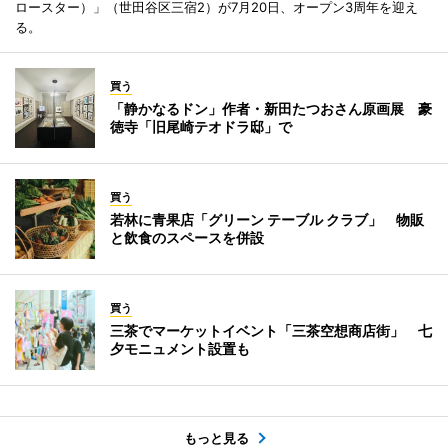
ロースター）」（世田谷区三宿2）が7月20日、オープン3周年を迎え
る。
買う
「静かなるドン」作者・新田たつおさん原画展 豪
徳寺「旧尾崎テオドラ邸」で
買う
若林に青果店「グリーン テーブル クラブ」 物販
と飲食のスペースを併設
買う
三茶でマーケットイベント「三茶空想商店街」 七
夕モニュメント設置も
もっと見る