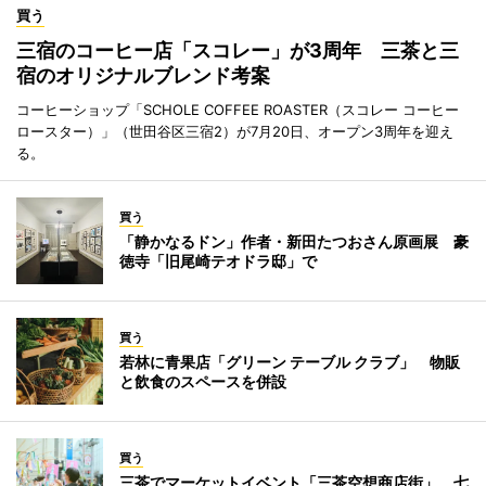
買う
三宿のコーヒー店「スコレー」が3周年 三茶と三
宿のオリジナルブレンド考案
コーヒーショップ「SCHOLE COFFEE ROASTER（スコレー コーヒー
ロースター）」（世田谷区三宿2）が7月20日、オープン3周年を迎え
る。
買う
「静かなるドン」作者・新田たつおさん原画展 豪
徳寺「旧尾崎テオドラ邸」で
買う
若林に青果店「グリーン テーブル クラブ」 物販
と飲食のスペースを併設
買う
三茶でマーケットイベント「三茶空想商店街」 七