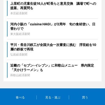
上里町の児童生徒16人が町長らと意見交換 議場で町への
提案、再質問も
本庄経済新聞
河内小阪の「cuisine HAGI」が2周年 旬の食材使い、日
替わりで
東大阪経済新聞
平川・長谷川鉄工が全国大会一次審査に挑む 浮世絵を10
層の鉄板で再現
弘前経済新聞
近畿の「セブン-イレブン」に和歌山メニュー 県内限定
「天かけラーメン」も
和歌山経済新聞
食べる
見る・遊ぶ
買う