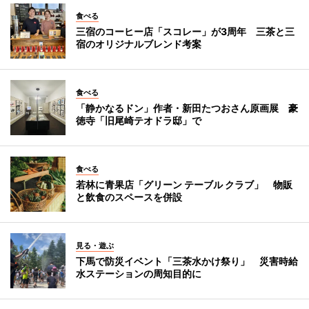
食べる
三宿のコーヒー店「スコレー」が3周年 三茶と三
宿のオリジナルブレンド考案
食べる
「静かなるドン」作者・新田たつおさん原画展 豪
徳寺「旧尾崎テオドラ邸」で
食べる
若林に青果店「グリーン テーブル クラブ」 物販
と飲食のスペースを併設
見る・遊ぶ
下馬で防災イベント「三茶水かけ祭り」 災害時給
水ステーションの周知目的に