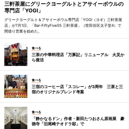
三軒茶屋にグリークヨーグルトとアサイーボウルの
専門店「YOGI」
グリークヨーグルト＆アサイーボウル専門店「YOGI（ヨギ）三軒茶屋
店」が7月1日、「Bar-FiftyFive55 三軒茶屋」（世田谷区太子堂4）で
間借り営業を始めた。
食べる
三茶の中華料理店「万豚記」リニューアル 火災か
ら復活
食べる
三宿のコーヒー店「スコレー」が3周年 三茶と三
宿のオリジナルブレンド考案
食べる
「静かなるドン」作者・新田たつおさん原画展 豪
徳寺「旧尾崎テオドラ邸」で