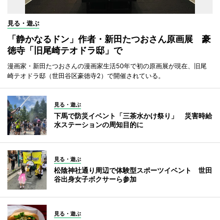
見る・遊ぶ
「静かなるドン」作者・新田たつおさん原画展 豪
徳寺「旧尾崎テオドラ邸」で
漫画家・新田たつおさんの漫画家生活50年で初の原画展が現在、旧尾
崎テオドラ邸（世田谷区豪徳寺2）で開催されている。
見る・遊ぶ
下馬で防災イベント「三茶水かけ祭り」 災害時給
水ステーションの周知目的に
見る・遊ぶ
松陰神社通り周辺で体験型スポーツイベント 世田
谷出身女子ボクサーら参加
見る・遊ぶ