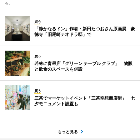
る。
買う
「静かなるドン」作者・新田たつおさん原画展 豪
徳寺「旧尾崎テオドラ邸」で
買う
若林に青果店「グリーン テーブル クラブ」 物販
と飲食のスペースを併設
買う
三茶でマーケットイベント「三茶空想商店街」 七
夕モニュメント設置も
もっと見る