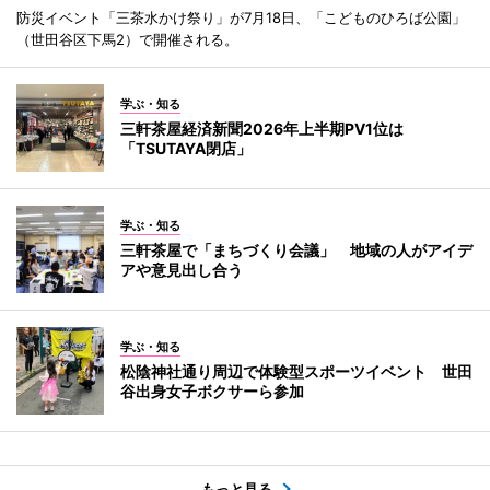
防災イベント「三茶水かけ祭り」が7月18日、「こどものひろば公園」
（世田谷区下馬2）で開催される。
学ぶ・知る
三軒茶屋経済新聞2026年上半期PV1位は
「TSUTAYA閉店」
学ぶ・知る
三軒茶屋で「まちづくり会議」 地域の人がアイデ
アや意見出し合う
学ぶ・知る
松陰神社通り周辺で体験型スポーツイベント 世田
谷出身女子ボクサーら参加
もっと見る