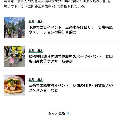
漫画家・新田たつおさんの漫画家生活50年で初の原画展が現在、旧尾
崎テオドラ邸（世田谷区豪徳寺2）で開催されている。
見る・遊ぶ
下馬で防災イベント「三茶水かけ祭り」 災害時給
水ステーションの周知目的に
見る・遊ぶ
松陰神社通り周辺で体験型スポーツイベント 世田
谷出身女子ボクサーら参加
見る・遊ぶ
三茶で国際交流イベント 各国の料理・雑貨販売や
ダンスショーなど
もっと見る