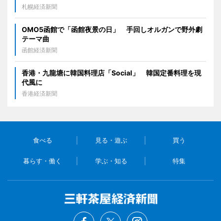
札幌経済新聞
OMO5函館で「函館夜景の日」 手回しオルガンで野外劇
テーマ曲
函館経済新聞
香港・九龍塘に韓国料理店「Social」 韓国定番料理を現
代風に
香港経済新聞
食べる
見る・遊ぶ
買う
暮らす・働く
学ぶ・知る
特集