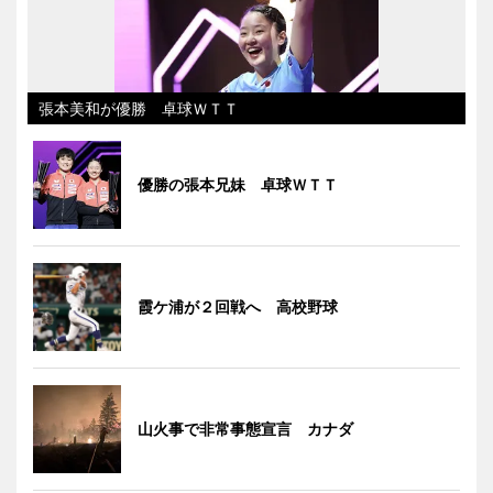
張本美和が優勝 卓球ＷＴＴ
優勝の張本兄妹 卓球ＷＴＴ
霞ケ浦が２回戦へ 高校野球
山火事で非常事態宣言 カナダ