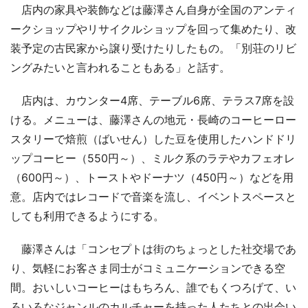
店内の家具や装飾などは藤澤さん自身が全国のアンティ
ークショップやリサイクルショップを回って集めたり、改
装予定の古民家から譲り受けたりしたもの。「別荘のリビ
ングみたいと言われることもある」と話す。
店内は、カウンター4席、テーブル6席、テラス7席を設
ける。メニューは、藤澤さんの地元・長崎のコーヒーロー
スタリーで焙煎（ばいせん）した豆を使用したハンドドリ
ップコーヒー（550円～）、ミルク系のラテやカフェオレ
（600円～）、トーストやドーナツ（450円～）などを用
意。店内ではレコードで音楽を流し、イベントスペースと
しても利用できるようにする。
藤澤さんは「コンセプトは街のちょっとした社交場であ
り、気軽にお客さま同士がコミュニケーションできる空
間。おいしいコーヒーはもちろん、誰でもくつろげて、い
ろいろなジャンルのカルチャーを持った人たちとの出会い