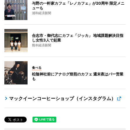
与野の一軒家カフェ「レノカフェ」が20周年 限定メニ
ューも
浦和経済新聞
合志市・御代志にカフェ「ジッカ」 地域課題解決目指
し女性3人で起業
熊本経済新聞
食べる
松陰神社前にアナログ焙煎のカフェ 週末夜はバー営業
も
マックイーンコーヒーショップ（インスタグラム）