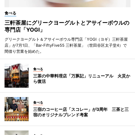
食べる
三軒茶屋にグリークヨーグルトとアサイーボウルの
専門店「YOGI」
グリークヨーグルト＆アサイーボウル専門店「YOGI（ヨギ）三軒茶屋
店」が7月1日、「Bar-FiftyFive55 三軒茶屋」（世田谷区太子堂4）で
間借り営業を始めた。
食べる
三茶の中華料理店「万豚記」リニューアル 火災か
ら復活
食べる
三宿のコーヒー店「スコレー」が3周年 三茶と三
宿のオリジナルブレンド考案