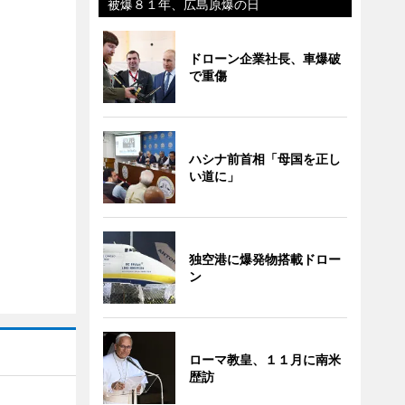
被爆８１年、広島原爆の日
ドローン企業社長、車爆破
で重傷
ハシナ前首相「母国を正し
い道に」
独空港に爆発物搭載ドロー
ン
ローマ教皇、１１月に南米
歴訪