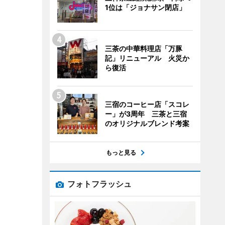
1位は「ジョナサン閉店」
三茶の中華料理店「万豚
記」リニューアル 火災か
ら復活
三宿のコーヒー店「スコレ
ー」が3周年 三茶と三宿
のオリジナルブレンド考案
もっと見る
フォトフラッシュ