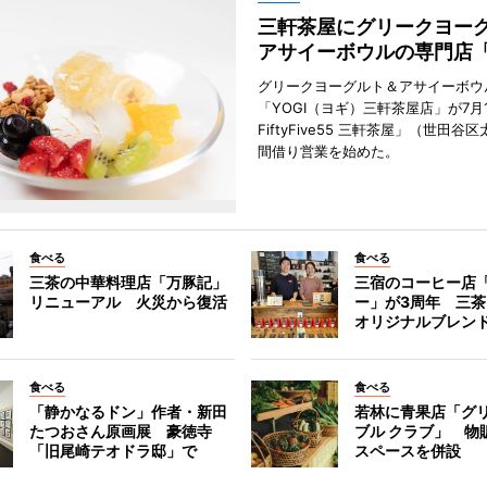
三軒茶屋にグリークヨー
アサイーボウルの専門店「
グリークヨーグルト＆アサイーボウ
「YOGI（ヨギ）三軒茶屋店」が7月1
FiftyFive55 三軒茶屋」（世田谷
間借り営業を始めた。
食べる
食べる
三茶の中華料理店「万豚記」
三宿のコーヒー店
リニューアル 火災から復活
ー」が3周年 三
オリジナルブレン
食べる
食べる
「静かなるドン」作者・新田
若林に青果店「グリ
たつおさん原画展 豪徳寺
ブル クラブ」 物
「旧尾崎テオドラ邸」で
スペースを併設