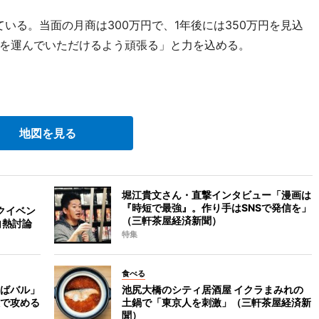
いる。当面の月商は300万円で、1年後には350万円を見込
を運んでいただけるよう頑張る」と力を込める。
地図を見る
堀江貴文さん・直撃インタビュー「漫画は
『時短で最強』。作り手はSNSで発信を」
クイベン
（三軒茶屋経済新聞）
白熱討論
特集
食べる
ばバル」
池尻大橋のシティ居酒屋 イクラまみれの
で攻める
土鍋で「東京人を刺激」（三軒茶屋経済新
聞）