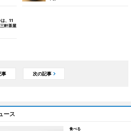
は、11
三軒茶屋
記事
次の記事
ュース
食べる