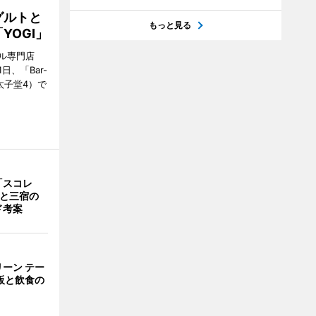
グルトと
もっと見る
YOGI」
ル専門店
日、「Bar-
区太子堂4）で
「スコレ
茶と三宿の
ド考案
ーン テー
販と飲食の