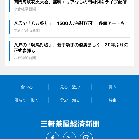
関門海峡花火大会、無料エリアなしの門司側をライブ配信
小倉経済新聞
八広で「八八祭り」 1500人が提灯行列、多幸アートも
すみだ経済新聞
八戸の「騎馬打毬」、若手騎手の姿勇ましく 20年ぶりの
正式参拝も
八戸経済新聞
食べる
見る・遊ぶ
買う
暮らす・働く
学ぶ・知る
特集