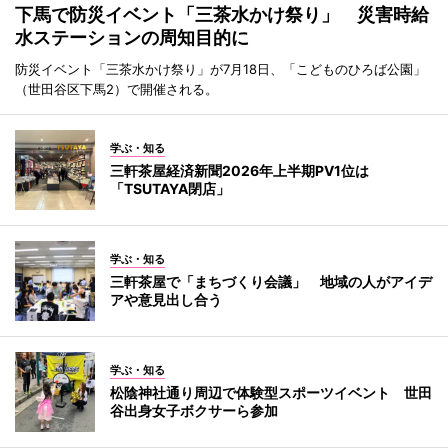
下馬で防災イベント「三茶水かけ祭り」 災害時給
水ステーションの周知目的に
防災イベント「三茶水かけ祭り」が7月18日、「こどものひろば公園」
（世田谷区下馬2）で開催される。
学ぶ・知る
三軒茶屋経済新聞2026年上半期PV1位は
「TSUTAYA閉店」
学ぶ・知る
三軒茶屋で「まちづくり会議」 地域の人がアイデ
アや意見出し合う
学ぶ・知る
松陰神社通り周辺で体験型スポーツイベント 世田
谷出身女子ボクサーら参加