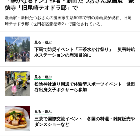
「静かなるドン」作者・新田たつおさん原画展 豪
徳寺「旧尾崎テオドラ邸」で
漫画家・新田たつおさんの漫画家生活50年で初の原画展が現在、旧尾
崎テオドラ邸（世田谷区豪徳寺2）で開催されている。
見る・遊ぶ
下馬で防災イベント「三茶水かけ祭り」 災害時給
水ステーションの周知目的に
見る・遊ぶ
松陰神社通り周辺で体験型スポーツイベント 世田
谷出身女子ボクサーら参加
見る・遊ぶ
三茶で国際交流イベント 各国の料理・雑貨販売や
ダンスショーなど