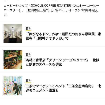
コーヒーショップ「SCHOLE COFFEE ROASTER（スコレー コーヒー
ロースター）」（世田谷区三宿2）が7月20日、オープン3周年を迎え
る。
買う
「静かなるドン」作者・新田たつおさん原画展 豪
徳寺「旧尾崎テオドラ邸」で
買う
若林に青果店「グリーン テーブル クラブ」 物販
と飲食のスペースを併設
買う
三茶でマーケットイベント「三茶空想商店街」 七
夕モニュメント設置も