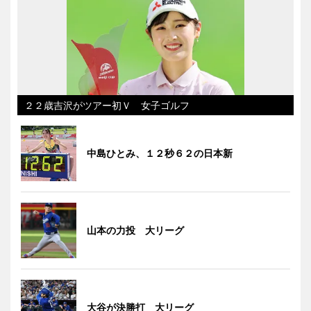
２２歳吉沢がツアー初Ｖ 女子ゴルフ
中島ひとみ、１２秒６２の日本新
山本の力投 大リーグ
大谷が決勝打 大リーグ