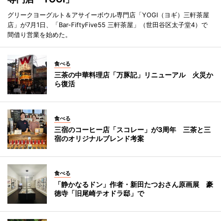
グリークヨーグルト＆アサイーボウル専門店「YOGI（ヨギ）三軒茶屋
店」が7月1日、「Bar-FiftyFive55 三軒茶屋」（世田谷区太子堂4）で
間借り営業を始めた。
食べる
三茶の中華料理店「万豚記」リニューアル 火災か
ら復活
食べる
三宿のコーヒー店「スコレー」が3周年 三茶と三
宿のオリジナルブレンド考案
食べる
「静かなるドン」作者・新田たつおさん原画展 豪
徳寺「旧尾崎テオドラ邸」で