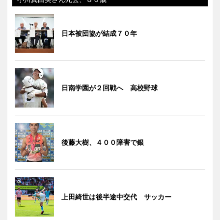
日本被団協が結成７０年
日南学園が２回戦へ 高校野球
後藤大樹、４００障害で銀
上田綺世は後半途中交代 サッカー