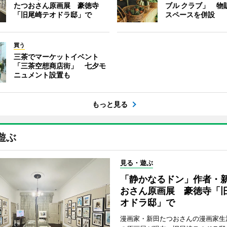
たつおさん原画展 豪徳寺
ブル クラブ」 物
「旧尾崎テオドラ邸」で
スペースを併設
買う
三茶でマーケットイベント
「三茶空想商店街」 七夕モ
ニュメント設置も
もっと見る
遊ぶ
見る・遊ぶ
「静かなるドン」作者・
おさん原画展 豪徳寺「
オドラ邸」で
漫画家・新田たつおさんの漫画家生