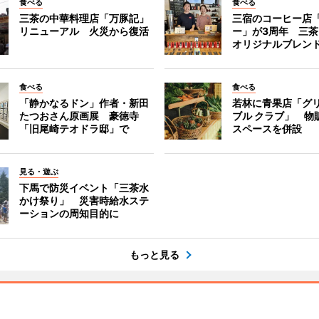
食べる
食べる
三茶の中華料理店「万豚記」
三宿のコーヒー店
リニューアル 火災から復活
ー」が3周年 三
オリジナルブレン
食べる
食べる
「静かなるドン」作者・新田
若林に青果店「グリ
たつおさん原画展 豪徳寺
ブル クラブ」 物
「旧尾崎テオドラ邸」で
スペースを併設
見る・遊ぶ
下馬で防災イベント「三茶水
かけ祭り」 災害時給水ステ
ーションの周知目的に
もっと見る