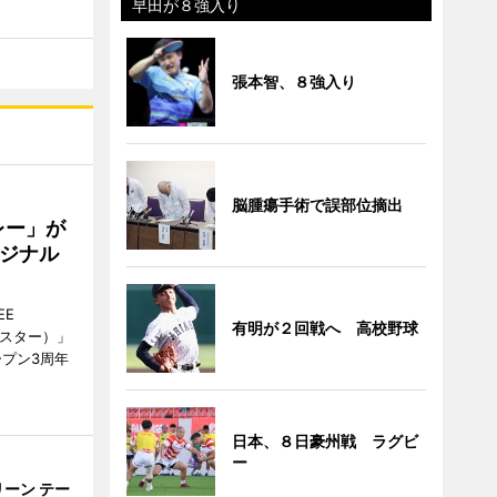
早田が８強入り
張本智、８強入り
脳腫瘍手術で誤部位摘出
レー」が
ジナル
EE
有明が２回戦へ 高校野球
ースター）」
ープン3周年
日本、８日豪州戦 ラグビ
ー
ーン テー