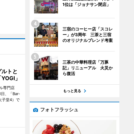
1位は「ジョナサン閉店」
三宿のコーヒー店「スコレ
ー」が3周年 三茶と三宿
のオリジナルブレンド考案
三茶の中華料理店「万豚
記」リニューアル 火災か
グルトと
ら復活
YOGI」
ル専門店
もっと見る
日、「Bar-
区太子堂4）で
フォトフラッシュ