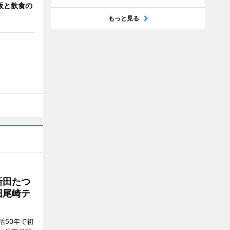
販と飲食の
もっと見る
新田たつ
旧尾崎テ
活50年で初