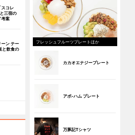
「スコレ
茶と三宿の
ド考案
フレッシュフルーツプレートほか
ーン テー
販と飲食の
カカオエナジープレート
アボ-ハム プレート
万豚記Tシャツ