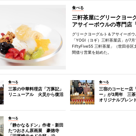
食べる
三軒茶屋にグリークヨー
アサイーボウルの専門店「
グリークヨーグルト＆アサイーボウ
「YOGI（ヨギ）三軒茶屋店」が7月1
FiftyFive55 三軒茶屋」（世田谷
間借り営業を始めた。
食べる
食べる
三茶の中華料理店「万豚記」
三宿のコーヒー店
リニューアル 火災から復活
ー」が3周年 三
オリジナルブレン
食べる
「静かなるドン」作者・新田
たつおさん原画展 豪徳寺
「旧尾崎テオドラ邸」で