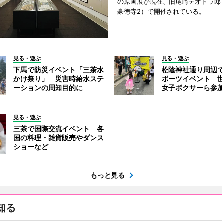
の原画展が現在、旧尾崎テオドラ邸
豪徳寺2）で開催されている。
見る・遊ぶ
見る・遊ぶ
下馬で防災イベント「三茶水
松陰神社通り周辺
かけ祭り」 災害時給水ステ
ポーツイベント 
ーションの周知目的に
女子ボクサーら参
見る・遊ぶ
三茶で国際交流イベント 各
国の料理・雑貨販売やダンス
ショーなど
もっと見る
知る