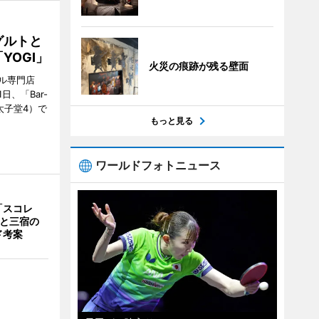
グルトと
YOGI」
火災の痕跡が残る壁面
ル専門店
日、「Bar-
区太子堂4）で
もっと見る
ワールドフォトニュース
「スコレ
茶と三宿の
ド考案