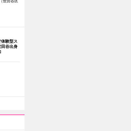
（世田谷区
で体験型ス
世田谷出身
加