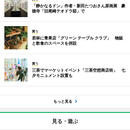
「静かなるドン」作者・新田たつおさん原画展 豪
徳寺「旧尾崎テオドラ邸」で
買う
若林に青果店「グリーン テーブル クラブ」 物販
と飲食のスペースを併設
買う
三茶でマーケットイベント「三茶空想商店街」 七
夕モニュメント設置も
もっと見る
見る・遊ぶ