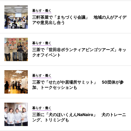
暮らす・働く
三軒茶屋で「まちづくり会議」 地域の人がアイデ
アや意見出し合う
暮らす・働く
三茶で「世田谷ボランティアビンゴツアーズ」キッ
クオフイベント
暮らす・働く
三茶で「せたがや居場所サミット」 50団体が参
加、トークセッションも
暮らす・働く
三茶に「犬のほいくえんNaNairo」 犬のトレーニ
ング、トリミングも