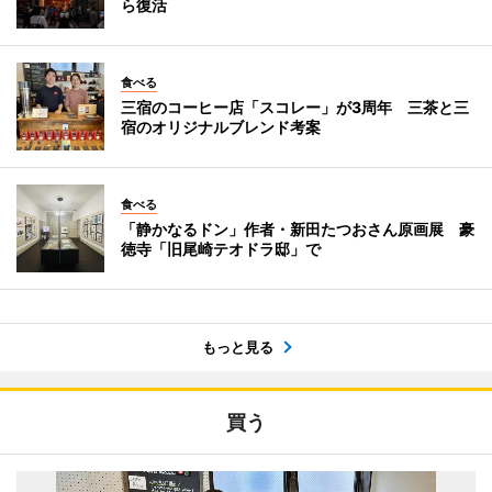
ら復活
食べる
三宿のコーヒー店「スコレー」が3周年 三茶と三
宿のオリジナルブレンド考案
食べる
「静かなるドン」作者・新田たつおさん原画展 豪
徳寺「旧尾崎テオドラ邸」で
もっと見る
買う