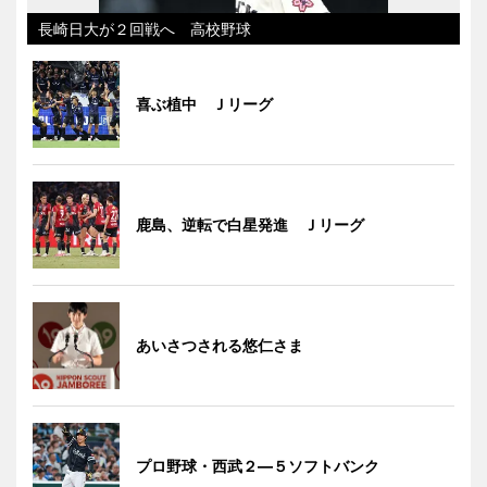
長崎日大が２回戦へ 高校野球
喜ぶ植中 Ｊリーグ
鹿島、逆転で白星発進 Ｊリーグ
あいさつされる悠仁さま
プロ野球・西武２―５ソフトバンク