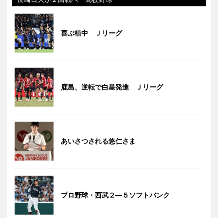
喜ぶ植中 Ｊリーグ
鹿島、逆転で白星発進 Ｊリーグ
あいさつされる悠仁さま
プロ野球・西武２―５ソフトバンク