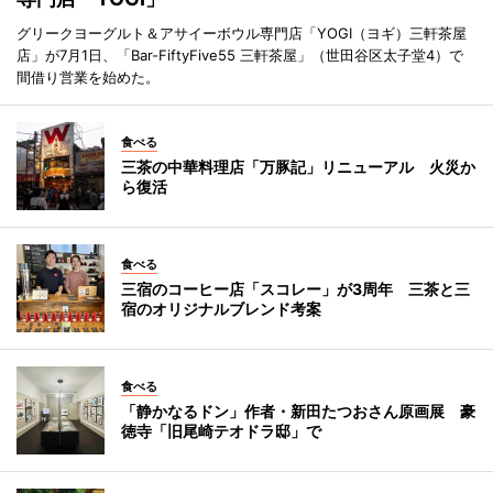
グリークヨーグルト＆アサイーボウル専門店「YOGI（ヨギ）三軒茶屋
店」が7月1日、「Bar-FiftyFive55 三軒茶屋」（世田谷区太子堂4）で
間借り営業を始めた。
食べる
三茶の中華料理店「万豚記」リニューアル 火災か
ら復活
食べる
三宿のコーヒー店「スコレー」が3周年 三茶と三
宿のオリジナルブレンド考案
食べる
「静かなるドン」作者・新田たつおさん原画展 豪
徳寺「旧尾崎テオドラ邸」で