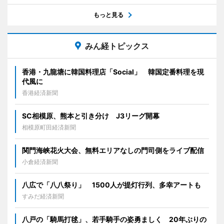
もっと見る
みん経トピックス
香港・九龍塘に韓国料理店「Social」 韓国定番料理を現
代風に
香港経済新聞
SC相模原、熊本と引き分け J3リーグ開幕
相模原町田経済新聞
関門海峡花火大会、無料エリアなしの門司側をライブ配信
小倉経済新聞
八広で「八八祭り」 1500人が提灯行列、多幸アートも
すみだ経済新聞
八戸の「騎馬打毬」、若手騎手の姿勇ましく 20年ぶりの