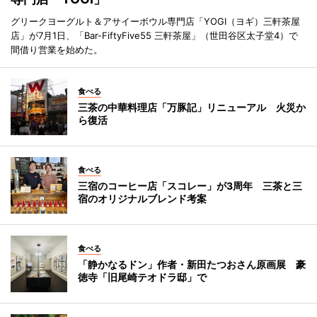
グリークヨーグルト＆アサイーボウル専門店「YOGI（ヨギ）三軒茶屋
店」が7月1日、「Bar-FiftyFive55 三軒茶屋」（世田谷区太子堂4）で
間借り営業を始めた。
食べる
三茶の中華料理店「万豚記」リニューアル 火災か
ら復活
食べる
三宿のコーヒー店「スコレー」が3周年 三茶と三
宿のオリジナルブレンド考案
食べる
「静かなるドン」作者・新田たつおさん原画展 豪
徳寺「旧尾崎テオドラ邸」で