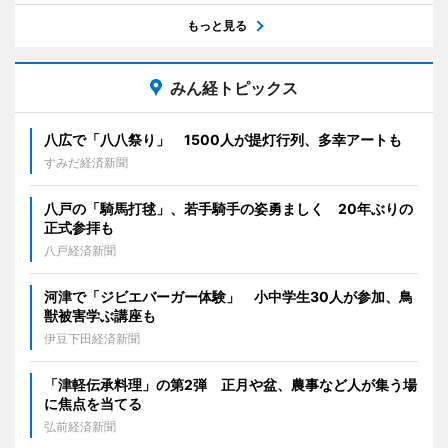
もっと見る
みん経トピックス
八広で「八八祭り」 1500人が提灯行列、多幸アートも
すみだ経済新聞
八戸の「騎馬打毬」、若手騎手の姿勇ましく 20年ぶりの
正式参拝も
八戸経済新聞
河津で「ジビエバーガー体験」 小中学生30人が参加、鳥
獣被害学ぶ講座も
伊豆下田経済新聞
「津軽伝承料理」の第2弾 正月や盆、農事など人が集う場
に焦点を当てる
弘前経済新聞