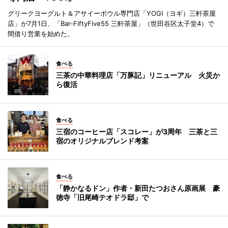
グリークヨーグルト＆アサイーボウル専門店「YOGI（ヨギ）三軒茶屋
店」が7月1日、「Bar-FiftyFive55 三軒茶屋」（世田谷区太子堂4）で
間借り営業を始めた。
食べる
三茶の中華料理店「万豚記」リニューアル 火災か
ら復活
食べる
三宿のコーヒー店「スコレー」が3周年 三茶と三
宿のオリジナルブレンド考案
食べる
「静かなるドン」作者・新田たつおさん原画展 豪
徳寺「旧尾崎テオドラ邸」で