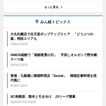
もっと見る
みん経トピックス
大丸札幌店で任天堂ポップアップストア 「どうぶつの
森」特設エリアも
札幌経済新聞
OMO5函館で「函館夜景の日」 手回しオルガンで野外劇
テーマ曲
函館経済新聞
香港・九龍塘に韓国料理店「Social」 韓国定番料理を現
代風に
香港経済新聞
SC相模原、熊本と引き分け J3リーグ開幕
相模原町田経済新聞