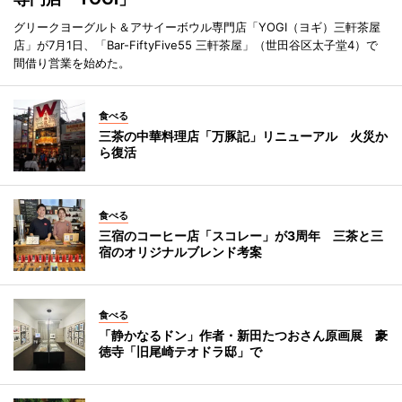
グリークヨーグルト＆アサイーボウル専門店「YOGI（ヨギ）三軒茶屋
店」が7月1日、「Bar-FiftyFive55 三軒茶屋」（世田谷区太子堂4）で
間借り営業を始めた。
食べる
三茶の中華料理店「万豚記」リニューアル 火災か
ら復活
食べる
三宿のコーヒー店「スコレー」が3周年 三茶と三
宿のオリジナルブレンド考案
食べる
「静かなるドン」作者・新田たつおさん原画展 豪
徳寺「旧尾崎テオドラ邸」で