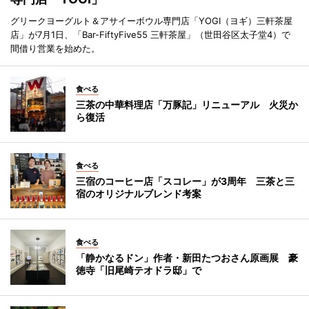
グリークヨーグルト＆アサイーボウル専門店「YOGI（ヨギ）三軒茶屋
店」が7月1日、「Bar-FiftyFive55 三軒茶屋」（世田谷区太子堂4）で
間借り営業を始めた。
食べる
三茶の中華料理店「万豚記」リニューアル 火災か
ら復活
食べる
三宿のコーヒー店「スコレー」が3周年 三茶と三
宿のオリジナルブレンド考案
食べる
「静かなるドン」作者・新田たつおさん原画展 豪
徳寺「旧尾崎テオドラ邸」で