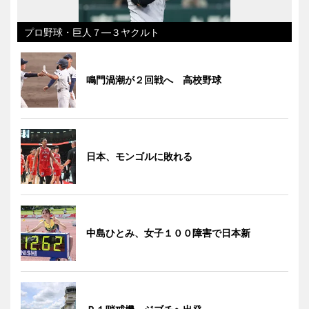
プロ野球・巨人７―３ヤクルト
鳴門渦潮が２回戦へ 高校野球
日本、モンゴルに敗れる
中島ひとみ、女子１００障害で日本新