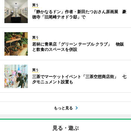
買う
「静かなるドン」作者・新田たつおさん原画展 豪
徳寺「旧尾崎テオドラ邸」で
買う
若林に青果店「グリーン テーブル クラブ」 物販
と飲食のスペースを併設
買う
三茶でマーケットイベント「三茶空想商店街」 七
夕モニュメント設置も
もっと見る
見る・遊ぶ