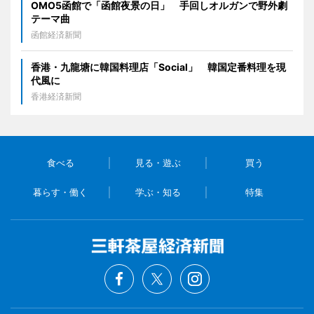
OMO5函館で「函館夜景の日」 手回しオルガンで野外劇
テーマ曲
函館経済新聞
香港・九龍塘に韓国料理店「Social」 韓国定番料理を現
代風に
香港経済新聞
食べる
見る・遊ぶ
買う
暮らす・働く
学ぶ・知る
特集