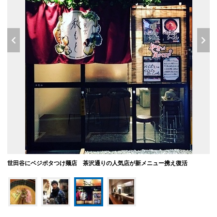
世田谷にベジポタつけ麺店 茶沢通りの人気店が新メニュー携え復活