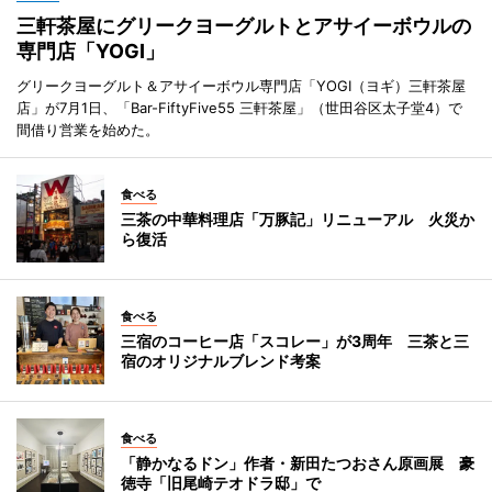
三軒茶屋にグリークヨーグルトとアサイーボウルの
専門店「YOGI」
グリークヨーグルト＆アサイーボウル専門店「YOGI（ヨギ）三軒茶屋
店」が7月1日、「Bar-FiftyFive55 三軒茶屋」（世田谷区太子堂4）で
間借り営業を始めた。
食べる
三茶の中華料理店「万豚記」リニューアル 火災か
ら復活
食べる
三宿のコーヒー店「スコレー」が3周年 三茶と三
宿のオリジナルブレンド考案
食べる
「静かなるドン」作者・新田たつおさん原画展 豪
徳寺「旧尾崎テオドラ邸」で