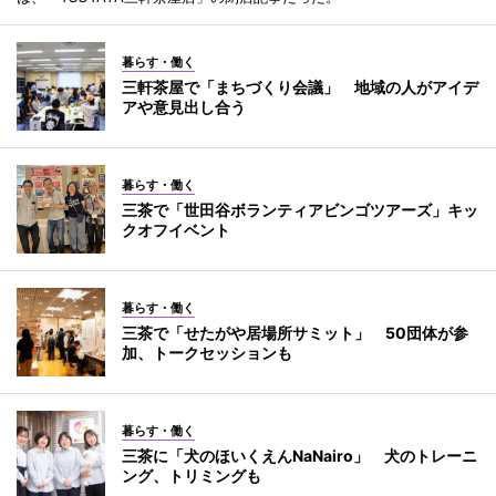
暮らす・働く
三軒茶屋で「まちづくり会議」 地域の人がアイデ
アや意見出し合う
暮らす・働く
三茶で「世田谷ボランティアビンゴツアーズ」キッ
クオフイベント
暮らす・働く
三茶で「せたがや居場所サミット」 50団体が参
加、トークセッションも
暮らす・働く
三茶に「犬のほいくえんNaNairo」 犬のトレーニ
ング、トリミングも