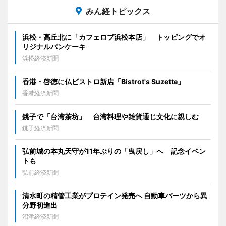
みん経トピックス
浜松・高丘北に「カフェロブ浜松本店」 トッピングでオ
リジナルパンケーキ
浜松経済新聞
香港・啓徳に仏ビストロ新店「Bistrot's Suzette」
香港経済新聞
銚子で「台湾茶坊」 台湾料理や雑貨通じ文化に親しむ
銚子経済新聞
弘前城の本丸天守が11年ぶりの「曳戻し」へ 記念イベン
トも
弘前経済新聞
清水町の精管工業がプロテイン発売へ 自動車パーツから異
分野初進出
沼津経済新聞