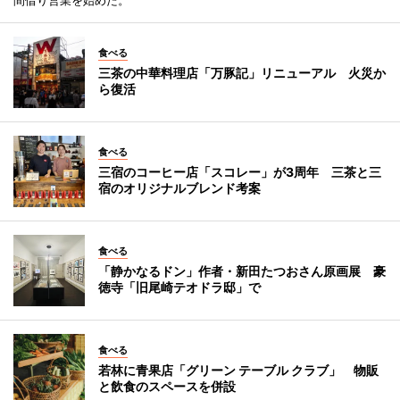
食べる
三茶の中華料理店「万豚記」リニューアル 火災か
ら復活
食べる
三宿のコーヒー店「スコレー」が3周年 三茶と三
宿のオリジナルブレンド考案
食べる
「静かなるドン」作者・新田たつおさん原画展 豪
徳寺「旧尾崎テオドラ邸」で
食べる
若林に青果店「グリーン テーブル クラブ」 物販
と飲食のスペースを併設