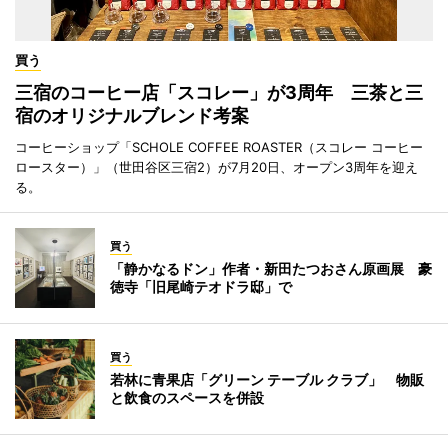
買う
三宿のコーヒー店「スコレー」が3周年 三茶と三
宿のオリジナルブレンド考案
コーヒーショップ「SCHOLE COFFEE ROASTER（スコレー コーヒー
ロースター）」（世田谷区三宿2）が7月20日、オープン3周年を迎え
る。
買う
「静かなるドン」作者・新田たつおさん原画展 豪
徳寺「旧尾崎テオドラ邸」で
買う
若林に青果店「グリーン テーブル クラブ」 物販
と飲食のスペースを併設