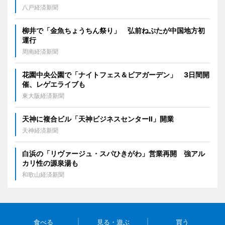
八戸経済新聞
柳井で「金魚ちょうちん祭り」 弘前ねぷたが中国地方初
運行
周南経済新聞
花園中央公園で「ナイトフェス＆ビアガーデン」 3日間開
催、レゲエライブも
東大阪経済新聞
天神に複合ビル「天神ビジネスセンターII」開業
天神経済新聞
白浜の「リヴァージュ・スパひきがわ」営業再開 強アル
カリ性の源泉湯も
和歌山経済新聞
食べる
見る・遊ぶ
買う