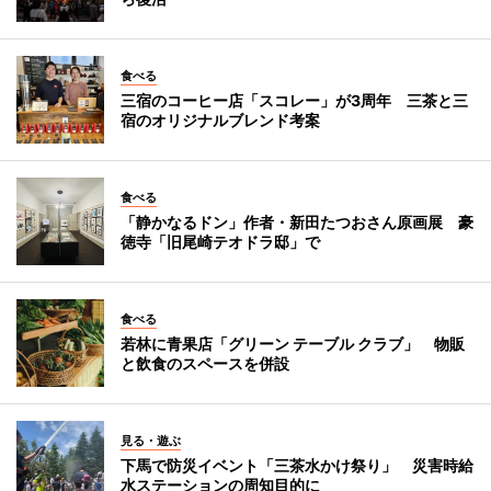
食べる
三宿のコーヒー店「スコレー」が3周年 三茶と三
宿のオリジナルブレンド考案
食べる
「静かなるドン」作者・新田たつおさん原画展 豪
徳寺「旧尾崎テオドラ邸」で
食べる
若林に青果店「グリーン テーブル クラブ」 物販
と飲食のスペースを併設
見る・遊ぶ
下馬で防災イベント「三茶水かけ祭り」 災害時給
水ステーションの周知目的に