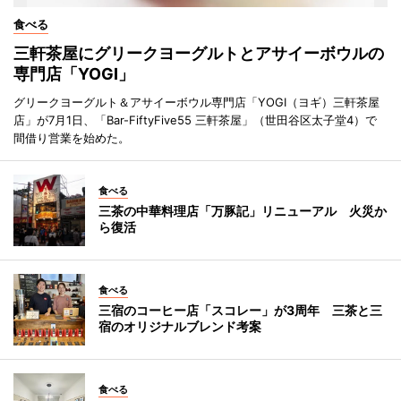
食べる
三軒茶屋にグリークヨーグルトとアサイーボウルの
専門店「YOGI」
グリークヨーグルト＆アサイーボウル専門店「YOGI（ヨギ）三軒茶屋
店」が7月1日、「Bar-FiftyFive55 三軒茶屋」（世田谷区太子堂4）で
間借り営業を始めた。
食べる
三茶の中華料理店「万豚記」リニューアル 火災か
ら復活
食べる
三宿のコーヒー店「スコレー」が3周年 三茶と三
宿のオリジナルブレンド考案
食べる