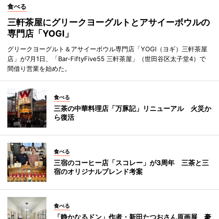
食べる
三軒茶屋にグリークヨーグルトとアサイーボウルの
専門店「YOGI」
グリークヨーグルト＆アサイーボウル専門店「YOGI（ヨギ）三軒茶屋
店」が7月1日、「Bar-FiftyFive55 三軒茶屋」（世田谷区太子堂4）で
間借り営業を始めた。
食べる
三茶の中華料理店「万豚記」リニューアル 火災か
ら復活
食べる
三宿のコーヒー店「スコレー」が3周年 三茶と三
宿のオリジナルブレンド考案
食べる
「静かなるドン」作者・新田たつおさん原画展 豪