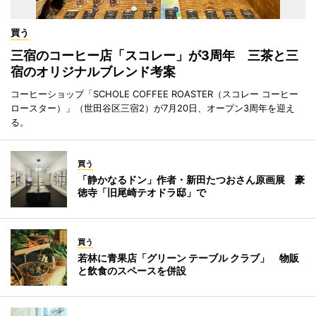
買う
三宿のコーヒー店「スコレー」が3周年 三茶と三
宿のオリジナルブレンド考案
コーヒーショップ「SCHOLE COFFEE ROASTER（スコレー コーヒー
ロースター）」（世田谷区三宿2）が7月20日、オープン3周年を迎え
る。
買う
「静かなるドン」作者・新田たつおさん原画展 豪
徳寺「旧尾崎テオドラ邸」で
買う
若林に青果店「グリーン テーブル クラブ」 物販
と飲食のスペースを併設