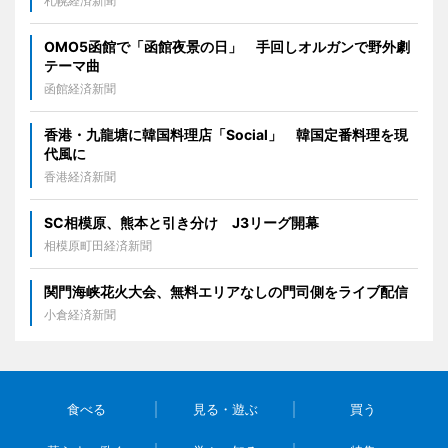
札幌経済新聞
OMO5函館で「函館夜景の日」 手回しオルガンで野外劇
テーマ曲
函館経済新聞
香港・九龍塘に韓国料理店「Social」 韓国定番料理を現
代風に
香港経済新聞
SC相模原、熊本と引き分け J3リーグ開幕
相模原町田経済新聞
関門海峡花火大会、無料エリアなしの門司側をライブ配信
小倉経済新聞
食べる
見る・遊ぶ
買う