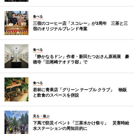
食べる
三宿のコーヒー店「スコレー」が3周年 三茶と三
宿のオリジナルブレンド考案
食べる
「静かなるドン」作者・新田たつおさん原画展 豪
徳寺「旧尾崎テオドラ邸」で
食べる
若林に青果店「グリーン テーブル クラブ」 物販
と飲食のスペースを併設
見る・遊ぶ
下馬で防災イベント「三茶水かけ祭り」 災害時給
水ステーションの周知目的に