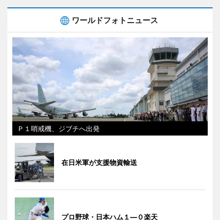
ワールドフォトニュース
Ｐ１哨戒機、ジブチへ出発
在日米軍が支援物資輸送
プロ野球・日本ハム１―０楽天