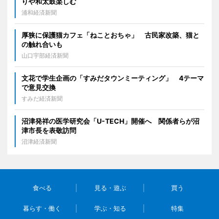
りや和太鼓楽しむ
浦和経済新聞
厚狭に保護猫カフェ「ねことおちゃ」 古民家改築、猫と
の触れ合いも
山口宇部経済新聞
文花で学生企画の「すみだタウンミーティング」 4テーマ
で意見交換
すみだ経済新聞
沼津発祥の医学研究会「U-TECH」開催へ 関係者らが沼
津市長を表敬訪問
沼津経済新聞
食べる
見る・遊ぶ
買う
暮らす・働く
学ぶ・知る
特集