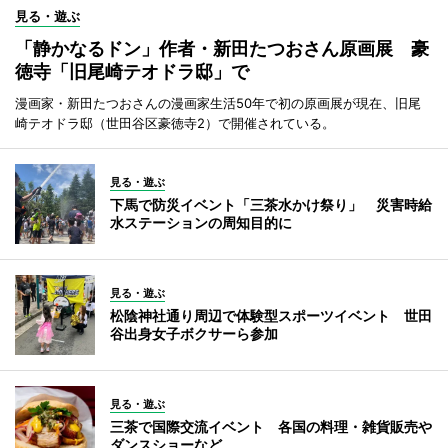
見る・遊ぶ
「静かなるドン」作者・新田たつおさん原画展 豪
徳寺「旧尾崎テオドラ邸」で
漫画家・新田たつおさんの漫画家生活50年で初の原画展が現在、旧尾
崎テオドラ邸（世田谷区豪徳寺2）で開催されている。
見る・遊ぶ
下馬で防災イベント「三茶水かけ祭り」 災害時給
水ステーションの周知目的に
見る・遊ぶ
松陰神社通り周辺で体験型スポーツイベント 世田
谷出身女子ボクサーら参加
見る・遊ぶ
三茶で国際交流イベント 各国の料理・雑貨販売や
ダンスショーなど