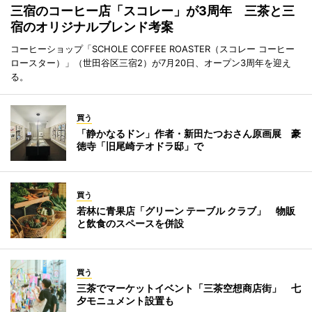
三宿のコーヒー店「スコレー」が3周年 三茶と三
宿のオリジナルブレンド考案
コーヒーショップ「SCHOLE COFFEE ROASTER（スコレー コーヒー
ロースター）」（世田谷区三宿2）が7月20日、オープン3周年を迎え
る。
買う
「静かなるドン」作者・新田たつおさん原画展 豪
徳寺「旧尾崎テオドラ邸」で
買う
若林に青果店「グリーン テーブル クラブ」 物販
と飲食のスペースを併設
買う
三茶でマーケットイベント「三茶空想商店街」 七
夕モニュメント設置も