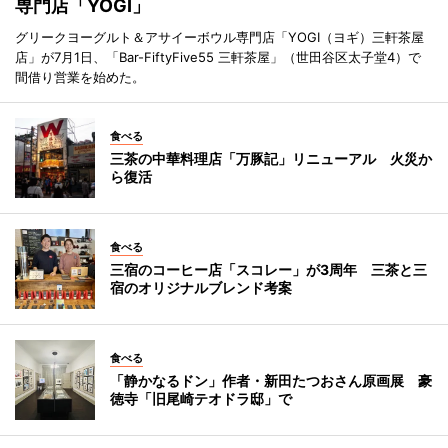
専門店「YOGI」
グリークヨーグルト＆アサイーボウル専門店「YOGI（ヨギ）三軒茶屋
店」が7月1日、「Bar-FiftyFive55 三軒茶屋」（世田谷区太子堂4）で
間借り営業を始めた。
食べる
三茶の中華料理店「万豚記」リニューアル 火災か
ら復活
食べる
三宿のコーヒー店「スコレー」が3周年 三茶と三
宿のオリジナルブレンド考案
食べる
「静かなるドン」作者・新田たつおさん原画展 豪
徳寺「旧尾崎テオドラ邸」で