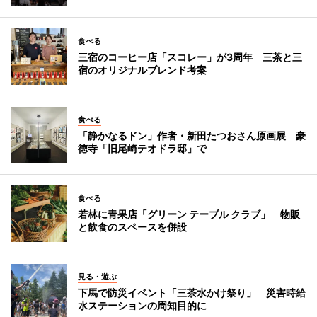
食べる
三宿のコーヒー店「スコレー」が3周年 三茶と三
宿のオリジナルブレンド考案
食べる
「静かなるドン」作者・新田たつおさん原画展 豪
徳寺「旧尾崎テオドラ邸」で
食べる
若林に青果店「グリーン テーブル クラブ」 物販
と飲食のスペースを併設
見る・遊ぶ
下馬で防災イベント「三茶水かけ祭り」 災害時給
水ステーションの周知目的に