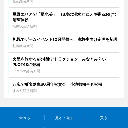
弘前経済新聞
星野エリアで「足水浴」 13度の湧水とヒノキ香るおけで
清涼体験
軽井沢経済新聞
札幌でゲームイベント10月開催へ 高校生向け企画を新設
札幌経済新聞
火星を旅するVR体験アトラクション みなとみらい
PLOT48に登場
ヨコハマ経済新聞
八広で町名誕生60周年祝賀会 小池都知事も祝福
すみだ経済新聞
食べる
見る・遊ぶ
買う