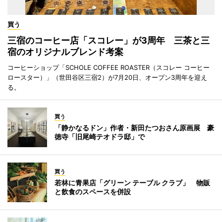
買う
三宿のコーヒー店「スコレー」が3周年 三茶と三
宿のオリジナルブレンド考案
コーヒーショップ「SCHOLE COFFEE ROASTER（スコレー コーヒー
ロースター）」（世田谷区三宿2）が7月20日、オープン3周年を迎え
る。
買う
「静かなるドン」作者・新田たつおさん原画展 豪
徳寺「旧尾崎テオドラ邸」で
買う
若林に青果店「グリーン テーブル クラブ」 物販
と飲食のスペースを併設