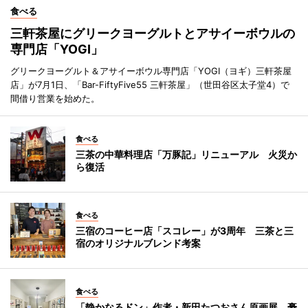
食べる
三軒茶屋にグリークヨーグルトとアサイーボウルの
専門店「YOGI」
グリークヨーグルト＆アサイーボウル専門店「YOGI（ヨギ）三軒茶屋
店」が7月1日、「Bar-FiftyFive55 三軒茶屋」（世田谷区太子堂4）で
間借り営業を始めた。
食べる
三茶の中華料理店「万豚記」リニューアル 火災か
ら復活
食べる
三宿のコーヒー店「スコレー」が3周年 三茶と三
宿のオリジナルブレンド考案
食べる
「静かなるドン」作者・新田たつおさん原画展 豪