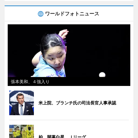
ワールドフォトニュース
張本美和、４強入り
米上院、ブランチ氏の司法長官人事承認
柏、開幕白星 Ｊリーグ