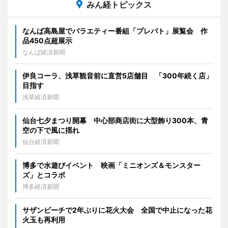
みん経トピックス
なんば高島屋でバラエティー番組「プレバト」展覧会 作
品450点超展示
なんば経済新聞
伊良コーラ、浅草観音前に直営5店舗目 「300年続く店」
目指す
浅草経済新聞
仙台七夕まつり開幕 中心部商店街に大型飾り300本、青
空の下で風に揺れ
仙台経済新聞
博多で水遊びイベント 映画「ミニオンズ＆モンスター
ズ」とコラボ
博多経済新聞
サザンビーチで2年ぶりに花火大会 全国で中止になった花
火玉も再利用