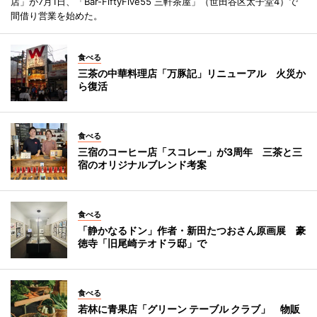
店」が7月1日、「Bar-FiftyFive55 三軒茶屋」（世田谷区太子堂4）で
間借り営業を始めた。
食べる
三茶の中華料理店「万豚記」リニューアル 火災か
ら復活
食べる
三宿のコーヒー店「スコレー」が3周年 三茶と三
宿のオリジナルブレンド考案
食べる
「静かなるドン」作者・新田たつおさん原画展 豪
徳寺「旧尾崎テオドラ邸」で
食べる
若林に青果店「グリーン テーブル クラブ」 物販