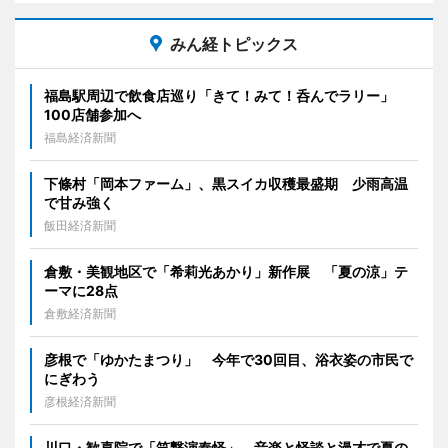
みん経トピックス
福島駅周辺で飲食店巡り「きて！みて！呑んでラリー」
100店舗参加へ
福島経済新聞
下條村「岡本ファーム」、黒スイカ収穫最盛期 少雨高温
で甘み強く
飯田経済新聞
倉敷・美観地区で「希莉光あかり」新作展 「夏の涼」テ
ーマに28点
倉敷経済新聞
彦根で「ゆかたまつり」 今年で30回目、浴衣姿の市民で
にぎわう
彦根経済新聞
川口・歓喜院で「笑撃演奏怪」 音楽と怪談と漫才で夏の