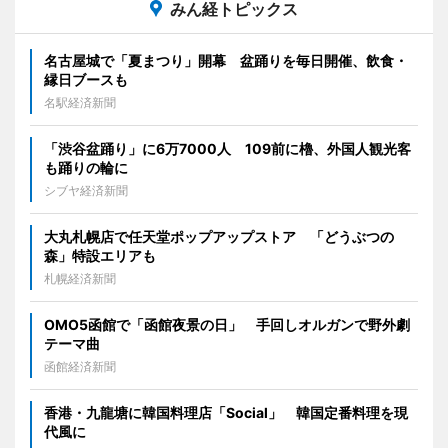
みん経トピックス
名古屋城で「夏まつり」開幕 盆踊りを毎日開催、飲食・
縁日ブースも
名駅経済新聞
「渋谷盆踊り」に6万7000人 109前に櫓、外国人観光客
も踊りの輪に
シブヤ経済新聞
大丸札幌店で任天堂ポップアップストア 「どうぶつの
森」特設エリアも
札幌経済新聞
OMO5函館で「函館夜景の日」 手回しオルガンで野外劇
テーマ曲
函館経済新聞
香港・九龍塘に韓国料理店「Social」 韓国定番料理を現
代風に