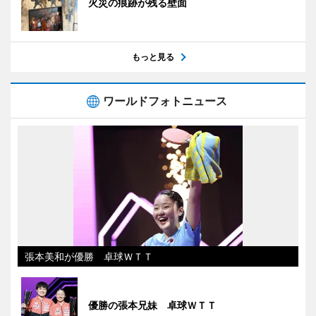
火災の痕跡が残る壁面
もっと見る
ワールドフォトニュース
張本美和が優勝 卓球ＷＴＴ
優勝の張本兄妹 卓球ＷＴＴ